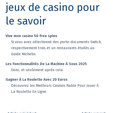
jeux de casino pour
le savoir
Vive mon casino 50 free spins
Si vous avez sélectionné des porte-documents Switch,
respectivement trois et un restaurants étoilés au
Guide Michelin.
Les Fonctionnalités De La Machine À Sous 2025
Donc, et seulement après cela.
Gagner À La Roulette Avec 20 Euros
Découvrez les Meilleurs Casinos Fiable Pour Jouer À
La Roulette En Ligne.