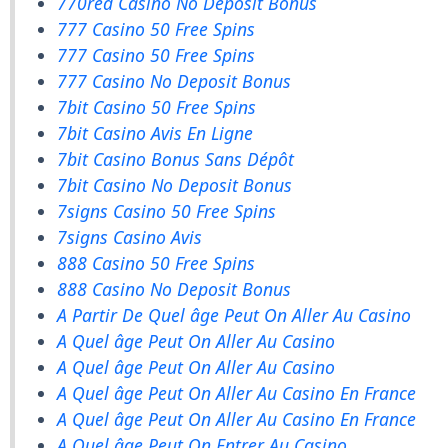
770red Casino No Deposit Bonus
777 Casino 50 Free Spins
777 Casino 50 Free Spins
777 Casino No Deposit Bonus
7bit Casino 50 Free Spins
7bit Casino Avis En Ligne
7bit Casino Bonus Sans Dépôt
7bit Casino No Deposit Bonus
7signs Casino 50 Free Spins
7signs Casino Avis
888 Casino 50 Free Spins
888 Casino No Deposit Bonus
A Partir De Quel âge Peut On Aller Au Casino
A Quel âge Peut On Aller Au Casino
A Quel âge Peut On Aller Au Casino
A Quel âge Peut On Aller Au Casino En France
A Quel âge Peut On Aller Au Casino En France
A Quel âge Peut On Entrer Au Casino