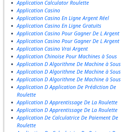
Application Calculator Roulette
Application Casino
Application Casino En Ligne Argent Réel
Application Casino En Ligne Gratuits
Application Casino Pour Gagner De L Argent
Application Casino Pour Gagner De L Argent
Application Casino Vrai Argent
Application Chinoise Pour Machines à Sous
Application D Algorithme De Machine à Sous
Application D Algorithme De Machine à Sous
Application D Algorithme De Machine à Sous
Application D Application De Prédiction De
Roulette
Application D Apprentissage De La Roulette
Application D Apprentissage De La Roulette
Application De Calculatrice De Paiement De
Roulette