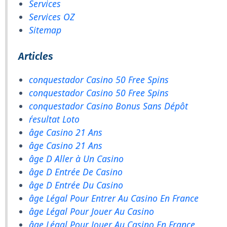
Services
Services OZ
Sitemap
Articles
соnquеstаdоr Casino 50 Free Spins
соnquеstаdоr Casino 50 Free Spins
соnquеstаdоr Casino Bonus Sans Dépôt
ŕesultat Loto
âge Casino 21 Ans
âge Casino 21 Ans
âge D Aller à Un Casino
âge D Entrée De Casino
âge D Entrée Du Casino
âge Légal Pour Entrer Au Casino En France
âge Légal Pour Jouer Au Casino
âge Légal Pour Jouer Au Casino En France