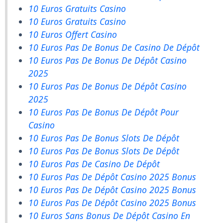
10 Euros Gratuits Casino
10 Euros Gratuits Casino
10 Euros Offert Casino
10 Euros Pas De Bonus De Casino De Dépôt
10 Euros Pas De Bonus De Dépôt Casino
2025
10 Euros Pas De Bonus De Dépôt Casino
2025
10 Euros Pas De Bonus De Dépôt Pour
Casino
10 Euros Pas De Bonus Slots De Dépôt
10 Euros Pas De Bonus Slots De Dépôt
10 Euros Pas De Casino De Dépôt
10 Euros Pas De Dépôt Casino 2025 Bonus
10 Euros Pas De Dépôt Casino 2025 Bonus
10 Euros Pas De Dépôt Casino 2025 Bonus
10 Euros Sans Bonus De Dépôt Casino En