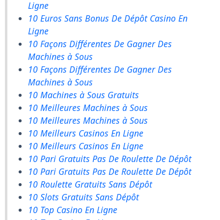
Ligne
10 Euros Sans Bonus De Dépôt Casino En
Ligne
10 Façons Différentes De Gagner Des
Machines à Sous
10 Façons Différentes De Gagner Des
Machines à Sous
10 Machines à Sous Gratuits
10 Meilleures Machines à Sous
10 Meilleures Machines à Sous
10 Meilleurs Casinos En Ligne
10 Meilleurs Casinos En Ligne
10 Pari Gratuits Pas De Roulette De Dépôt
10 Pari Gratuits Pas De Roulette De Dépôt
10 Roulette Gratuits Sans Dépôt
10 Slots Gratuits Sans Dépôt
10 Top Casino En Ligne