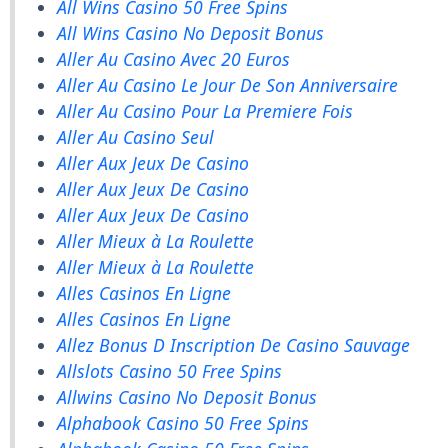
All Wins Casino 50 Free Spins
All Wins Casino No Deposit Bonus
Aller Au Casino Avec 20 Euros
Aller Au Casino Le Jour De Son Anniversaire
Aller Au Casino Pour La Premiere Fois
Aller Au Casino Seul
Aller Aux Jeux De Casino
Aller Aux Jeux De Casino
Aller Aux Jeux De Casino
Aller Mieux à La Roulette
Aller Mieux à La Roulette
Alles Casinos En Ligne
Alles Casinos En Ligne
Allez Bonus D Inscription De Casino Sauvage
Allslots Casino 50 Free Spins
Allwins Casino No Deposit Bonus
Alphabook Casino 50 Free Spins