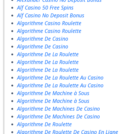
Alf Casino 50 Free Spins
Alf Casino No Deposit Bonus
Algorithme Casino Roulette
Algorithme Casino Roulette
Algorithme De Casino
Algorithme De Casino
Algorithme De La Roulette
Algorithme De La Roulette
Algorithme De La Roulette
Algorithme De La Roulette Au Casino
Algorithme De La Roulette Au Casino
Algorithme De Machine à Sous
Algorithme De Machine à Sous
Algorithme De Machines De Casino
Algorithme De Machines De Casino
Algorithme De Roulette
Algorithme De Roulette De Casino En Ligne