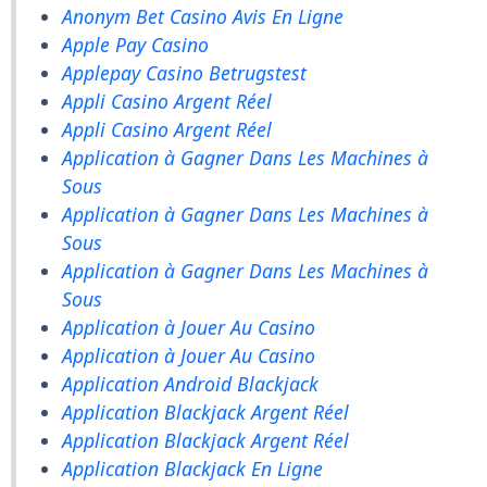
Anonym Bet Casino Avis En Ligne
Apple Pay Casino
Applepay Casino Betrugstest
Appli Casino Argent Réel
Appli Casino Argent Réel
Application à Gagner Dans Les Machines à
Sous
Application à Gagner Dans Les Machines à
Sous
Application à Gagner Dans Les Machines à
Sous
Application à Jouer Au Casino
Application à Jouer Au Casino
Application Android Blackjack
Application Blackjack Argent Réel
Application Blackjack Argent Réel
Application Blackjack En Ligne