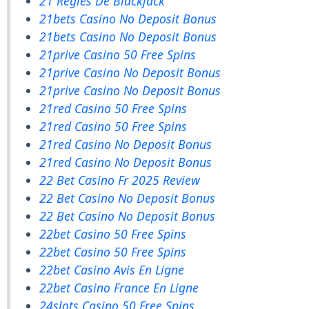
21 Règles De Blackjack
21bets Casino No Deposit Bonus
21bets Casino No Deposit Bonus
21prive Casino 50 Free Spins
21prive Casino No Deposit Bonus
21prive Casino No Deposit Bonus
21red Casino 50 Free Spins
21red Casino 50 Free Spins
21red Casino No Deposit Bonus
21red Casino No Deposit Bonus
22 Bet Casino Fr 2025 Review
22 Bet Casino No Deposit Bonus
22 Bet Casino No Deposit Bonus
22bet Casino 50 Free Spins
22bet Casino 50 Free Spins
22bet Casino Avis En Ligne
22bet Casino France En Ligne
24slots Casino 50 Free Spins