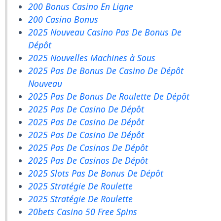
200 Bonus Casino En Ligne
200 Casino Bonus
2025 Nouveau Casino Pas De Bonus De
Dépôt
2025 Nouvelles Machines à Sous
2025 Pas De Bonus De Casino De Dépôt
Nouveau
2025 Pas De Bonus De Roulette De Dépôt
2025 Pas De Casino De Dépôt
2025 Pas De Casino De Dépôt
2025 Pas De Casino De Dépôt
2025 Pas De Casinos De Dépôt
2025 Pas De Casinos De Dépôt
2025 Slots Pas De Bonus De Dépôt
2025 Stratégie De Roulette
2025 Stratégie De Roulette
20bets Casino 50 Free Spins