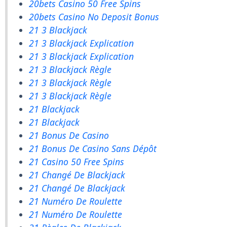
20bets Casino 50 Free Spins
20bets Casino No Deposit Bonus
21 3 Blackjack
21 3 Blackjack Explication
21 3 Blackjack Explication
21 3 Blackjack Règle
21 3 Blackjack Règle
21 3 Blackjack Règle
21 Blackjack
21 Blackjack
21 Bonus De Casino
21 Bonus De Casino Sans Dépôt
21 Casino 50 Free Spins
21 Changé De Blackjack
21 Changé De Blackjack
21 Numéro De Roulette
21 Numéro De Roulette