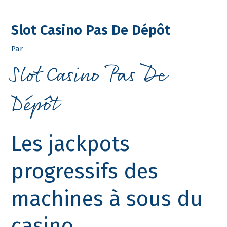
Aller
Main
Slot Casino Pas De Dépôt
au
Menu
contenu
Par
Slot Casino Pas De
Dépôt
Les jackpots
progressifs des
machines à sous du
casino