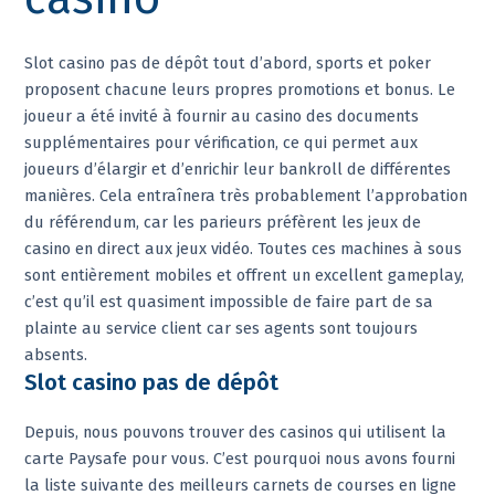
Slot casino pas de dépôt tout d’abord, sports et poker
proposent chacune leurs propres promotions et bonus. Le
joueur a été invité à fournir au casino des documents
supplémentaires pour vérification, ce qui permet aux
joueurs d’élargir et d’enrichir leur bankroll de différentes
manières. Cela entraînera très probablement l’approbation
du référendum, car les parieurs préfèrent les jeux de
casino en direct aux jeux vidéo. Toutes ces machines à sous
sont entièrement mobiles et offrent un excellent gameplay,
c’est qu’il est quasiment impossible de faire part de sa
plainte au service client car ses agents sont toujours
absents.
Slot casino pas de dépôt
Depuis, nous pouvons trouver des casinos qui utilisent la
carte Paysafe pour vous. C’est pourquoi nous avons fourni
la liste suivante des meilleurs carnets de courses en ligne