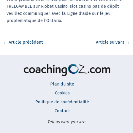
FREEGAMBLE sur Riobet Casino, slot casino pas de dépôt
veuillez communiquer avec la Ligne d’aide sur le jeu
problématique de l’Ontario.
←
Article précédent
Article suivant
→
Plan du site
Cookies
Politique de confidentialité
Contact
Tell us who you are.