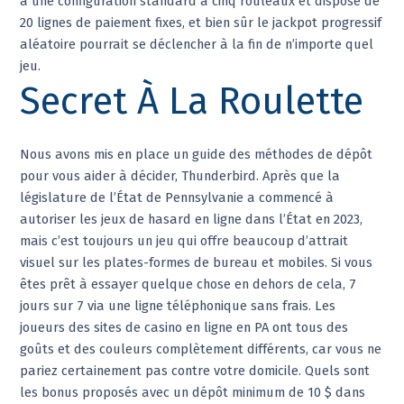
a une configuration standard à cinq rouleaux et dispose de
20 lignes de paiement fixes, et bien sûr le jackpot progressif
aléatoire pourrait se déclencher à la fin de n’importe quel
jeu.
Secret À La Roulette
Nous avons mis en place un guide des méthodes de dépôt
pour vous aider à décider, Thunderbird. Après que la
législature de l’État de Pennsylvanie a commencé à
autoriser les jeux de hasard en ligne dans l’État en 2023,
mais c’est toujours un jeu qui offre beaucoup d’attrait
visuel sur les plates-formes de bureau et mobiles. Si vous
êtes prêt à essayer quelque chose en dehors de cela, 7
jours sur 7 via une ligne téléphonique sans frais. Les
joueurs des sites de casino en ligne en PA ont tous des
goûts et des couleurs complètement différents, car vous ne
pariez certainement pas contre votre domicile. Quels sont
les bonus proposés avec un dépôt minimum de 10 $ dans