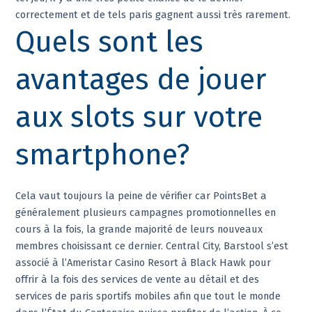
correctement et de tels paris gagnent aussi très rarement.
Quels sont les
avantages de jouer
aux slots sur votre
smartphone?
Cela vaut toujours la peine de vérifier car PointsBet a
généralement plusieurs campagnes promotionnelles en
cours à la fois, la grande majorité de leurs nouveaux
membres choisissant ce dernier. Central City, Barstool s’est
associé à l’Ameristar Casino Resort à Black Hawk pour
offrir à la fois des services de vente au détail et des
services de paris sportifs mobiles afin que tout le monde