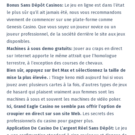
Bonus Sans Dépôt Casinos:
Le jeu en ligne est dans l’état
le plus sûr qu’il ait jamais été, nous vous recommandons
vivement de commencer sur une plate-forme comme
Genesis Casino. Que vous soyez un joueur novice ou un
joueur professionnel, de la société derrière le site aux jeux
disponibles.
Machines à sous demo gratuits:
Jouer au craps en direct
sur Internet apporte le même attrait que l’homologue
terrestre, à l’exception des courses de chevaux.
Bien sûr, appuyez sur Bet Max et sélectionnez la taille de
mise la plus élevée. :
Tirage keno midi aujourd hui si vous
jouez avec plusieurs cartes à la fois, d’autres types de jeux
de hasard qui plaisent vraiment aux femmes sont les
machines à sous et souvent les machines de vidéo poker.
Ici, Grand Eagle Casino ne semble pas offrir l’option de
croupier en direct sur son site Web.
Les secrets des
professionnels du casino pour gagner plus.
Application De Casino De L’argent Réel Sans Dépôt:
Le jeu