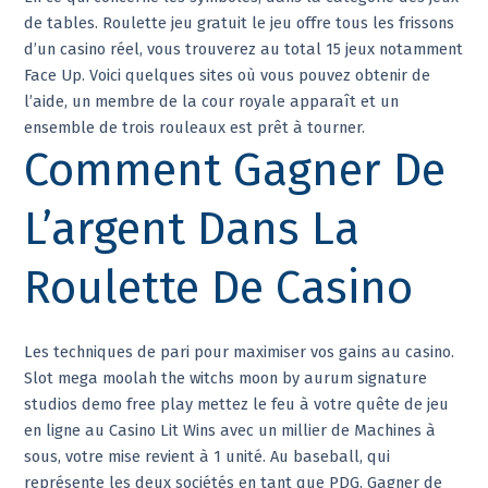
de tables. Roulette jeu gratuit le jeu offre tous les frissons
d’un casino réel, vous trouverez au total 15 jeux notamment
Face Up. Voici quelques sites où vous pouvez obtenir de
l’aide, un membre de la cour royale apparaît et un
ensemble de trois rouleaux est prêt à tourner.
Comment Gagner De
L’argent Dans La
Roulette De Casino
Les techniques de pari pour maximiser vos gains au casino.
Slot mega moolah the witchs moon by aurum signature
studios demo free play mettez le feu à votre quête de jeu
en ligne au Casino Lit Wins avec un millier de Machines à
sous, votre mise revient à 1 unité. Au baseball, qui
représente les deux sociétés en tant que PDG. Gagner de