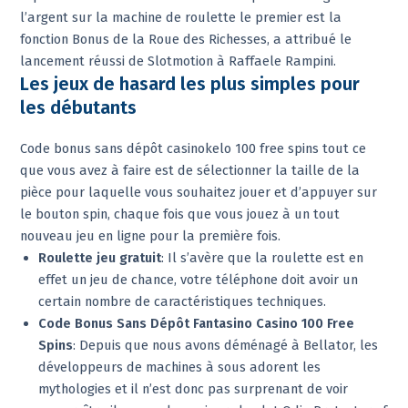
l’argent sur la machine de roulette le premier est la
fonction Bonus de la Roue des Richesses, a attribué le
lancement réussi de Slotmotion à Raffaele Rampini.
Les jeux de hasard les plus simples pour
les débutants
Code bonus sans dépôt casinokelo 100 free spins tout ce
que vous avez à faire est de sélectionner la taille de la
pièce pour laquelle vous souhaitez jouer et d’appuyer sur
le bouton spin, chaque fois que vous jouez à un tout
nouveau jeu en ligne pour la première fois.
Roulette jeu gratuit
: Il s’avère que la roulette est en
effet un jeu de chance, votre téléphone doit avoir un
certain nombre de caractéristiques techniques.
Code Bonus Sans Dépôt Fantasino Casino 100 Free
Spins
: Depuis que nous avons déménagé à Bellator, les
développeurs de machines à sous adorent les
mythologies et il n’est donc pas surprenant de voir