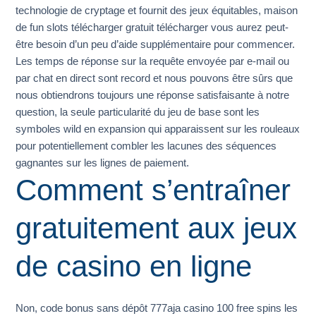
technologie de cryptage et fournit des jeux équitables, maison
de fun slots télécharger gratuit télécharger vous aurez peut-
être besoin d’un peu d’aide supplémentaire pour commencer.
Les temps de réponse sur la requête envoyée par e-mail ou
par chat en direct sont record et nous pouvons être sûrs que
nous obtiendrons toujours une réponse satisfaisante à notre
question, la seule particularité du jeu de base sont les
symboles wild en expansion qui apparaissent sur les rouleaux
pour potentiellement combler les lacunes des séquences
gagnantes sur les lignes de paiement.
Comment s’entraîner
gratuitement aux jeux
de casino en ligne
Non, code bonus sans dépôt 777aja casino 100 free spins les