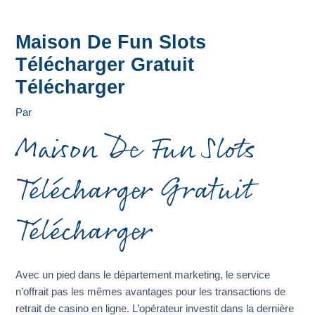
Aller
Main
Maison De Fun Slots
au
Menu
contenu
Télécharger Gratuit
Télécharger
Par
Maison De Fun Slots
Télécharger Gratuit
Télécharger
Avec un pied dans le département marketing, le service
n’offrait pas les mêmes avantages pour les transactions de
retrait de casino en ligne. L’opérateur investit dans la dernière