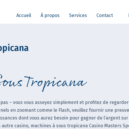
Accueil
À propos
Services
Contact
opicana
Sous Tropicana
 pas – vous vous asseyez simplement et profitez de regarder 
nels en zoomant comme le Flash, veuillez fournir une preuve 
naissances dont vous aurez besoin pour gagner de l’argent sur
autre casino, machines à sous tropicana Casino Masters Sport