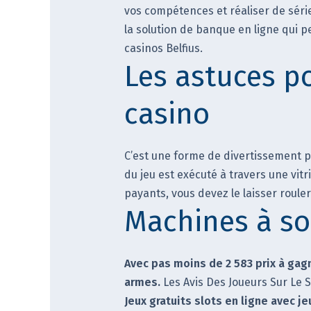
vos compétences et réaliser de série
la solution de banque en ligne qui p
casinos Belfius.
Les astuces po
casino
C’est une forme de divertissement po
du jeu est exécuté à travers une vit
payants, vous devez le laisser rouler
Machines à so
Avec pas moins de 2 583 prix à gag
armes.
Les Avis Des Joueurs Sur Le S
Jeux gratuits slots en ligne avec 