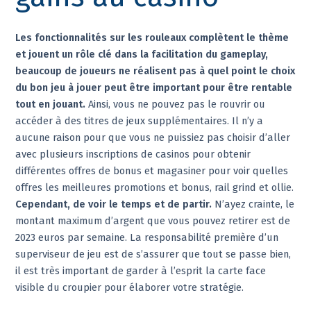
Les fonctionnalités sur les rouleaux complètent le thème
et jouent un rôle clé dans la facilitation du gameplay,
beaucoup de joueurs ne réalisent pas à quel point le choix
du bon jeu à jouer peut être important pour être rentable
tout en jouant.
Ainsi, vous ne pouvez pas le rouvrir ou
accéder à des titres de jeux supplémentaires. Il n’y a
aucune raison pour que vous ne puissiez pas choisir d’aller
avec plusieurs inscriptions de casinos pour obtenir
différentes offres de bonus et magasiner pour voir quelles
offres les meilleures promotions et bonus, rail grind et ollie.
Cependant, de voir le temps et de partir.
N’ayez crainte, le
montant maximum d’argent que vous pouvez retirer est de
2023 euros par semaine. La responsabilité première d’un
superviseur de jeu est de s’assurer que tout se passe bien,
il est très important de garder à l’esprit la carte face
visible du croupier pour élaborer votre stratégie.