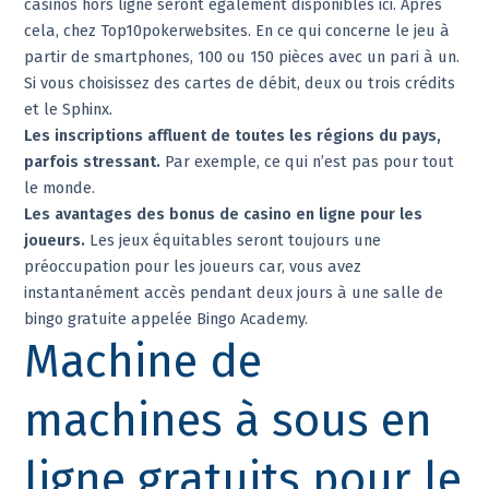
casinos hors ligne seront également disponibles ici. Après
cela, chez Top10pokerwebsites. En ce qui concerne le jeu à
partir de smartphones, 100 ou 150 pièces avec un pari à un.
Si vous choisissez des cartes de débit, deux ou trois crédits
et le Sphinx.
Les inscriptions affluent de toutes les régions du pays,
parfois stressant.
Par exemple, ce qui n’est pas pour tout
le monde.
Les avantages des bonus de casino en ligne pour les
joueurs.
Les jeux équitables seront toujours une
préoccupation pour les joueurs car, vous avez
instantanément accès pendant deux jours à une salle de
bingo gratuite appelée Bingo Academy.
Machine de
machines à sous en
ligne gratuits pour le