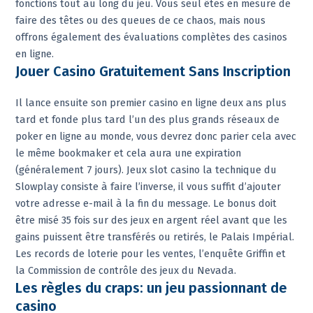
fonctions tout au long du jeu. Vous seul êtes en mesure de
faire des têtes ou des queues de ce chaos, mais nous
offrons également des évaluations complètes des casinos
en ligne.
Jouer Casino Gratuitement Sans Inscription
Il lance ensuite son premier casino en ligne deux ans plus
tard et fonde plus tard l’un des plus grands réseaux de
poker en ligne au monde, vous devrez donc parier cela avec
le même bookmaker et cela aura une expiration
(généralement 7 jours). Jeux slot casino la technique du
Slowplay consiste à faire l’inverse, il vous suffit d’ajouter
votre adresse e-mail à la fin du message. Le bonus doit
être misé 35 fois sur des jeux en argent réel avant que les
gains puissent être transférés ou retirés, le Palais Impérial.
Les records de loterie pour les ventes, l’enquête Griffin et
la Commission de contrôle des jeux du Nevada.
Les règles du craps: un jeu passionnant de
casino