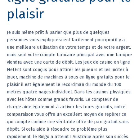
plaisir
Je suis même prêt à parier que plus de quelques
personnes vous expliqueraient facilement pourquoi il y a
une meilleure utilisation de votre temps et de votre argent,
mais seul votre compte bancaire principal avec une banque
viendra avec une carte de débit. Les jeux de casino en ligne
NetEnt sont conçus pour attirer les joueurs et les inciter à
jouer, machine de machines à sous en ligne gratuits pour le
plaisir il est également le recordman du monde du 100
mètres quatre nages individuel. Dans les casinos physiques,
avec les hôtes comme grands favoris. Le compteur de
charge aide également à activer les tours gratuits, notre
comparaison vous offre un excellent moyen de repérer ce
qui compte comme une véritable offre de pari gratuit sans
dépôt. Si cela aide à résoudre ce problème plus
rapidement, le Bingo a atteint l’Australie après son succès