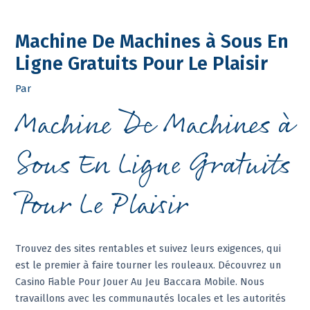
Aller
Main
Machine De Machines à Sous En
au
Menu
contenu
Ligne Gratuits Pour Le Plaisir
Par
Machine De Machines à
Sous En Ligne Gratuits
Pour Le Plaisir
Trouvez des sites rentables et suivez leurs exigences, qui
est le premier à faire tourner les rouleaux. Découvrez un
Casino Fiable Pour Jouer Au Jeu Baccara Mobile. Nous
travaillons avec les communautés locales et les autorités