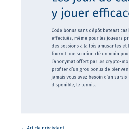
y jouer effic
Code bonus sans dépôt beteast casin
effectués, même pour les joueurs pr
des sessions à la fois amusantes et
fournit une solution clé en main po
l’anonymat offert par les crypto-mo
profiter d’un gros bonus de bienven
jamais vous avez besoin d’un sursis 
disponible, le tennis.
←
Article précédent