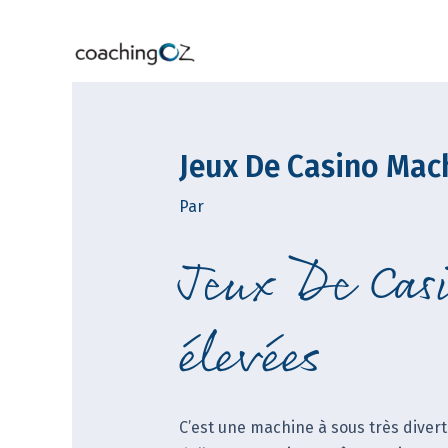
Aller
au
contenu
Jeux De Casino Mach
Par
Jeux De Casi
élevées
C’est une machine à sous très diver