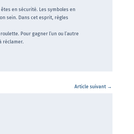
 êtes en sécurité. Les symboles en
n sein. Dans cet esprit, règles
ulette. Pour gagner l’un ou l’autre
à réclamer.
Article suivant
→