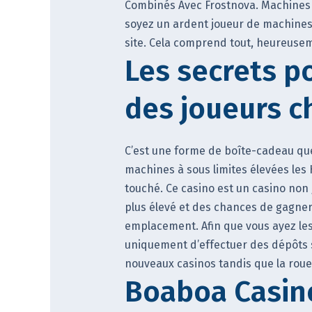
Combinés Avec Frostnova. Machines 
soyez un ardent joueur de machines à
site. Cela comprend tout, heureuse
Les secrets po
des joueurs c
C’est une forme de boîte-cadeau que 
machines à sous limites élevées les
touché. Ce casino est un casino non
plus élevé et des chances de gagner
emplacement. Afin que vous ayez les
uniquement d’effectuer des dépôts 
nouveaux casinos tandis que la roue
Boaboa Casin