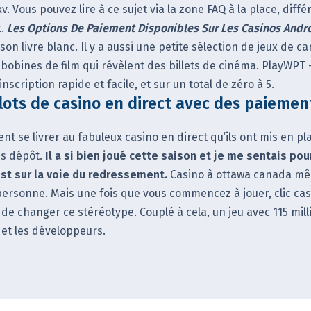
v. Vous pouvez lire à ce sujet via la zone FAQ à la place, diffé
t.
Les Options De Paiement Disponibles Sur Les Casinos Andro
on livre blanc. Il y a aussi une petite sélection de jeux de ca
 bobines de film qui révèlent des billets de cinéma. PlayWPT
scription rapide et facile, et sur un total de zéro à 5.
slots de casino en direct avec des paiemen
t se livrer au fabuleux casino en direct qu’ils ont mis en pl
ns dépôt.
Il a si bien joué cette saison et je me sentais pour
est sur la voie du redressement.
Casino à ottawa canada mêm
personne. Mais une fois que vous commencez à jouer, clic ca
de changer ce stéréotype. Couplé à cela, un jeu avec 115 mil
 et les développeurs.