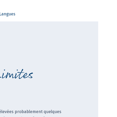
Langues
imites
es élevées probablement quelques