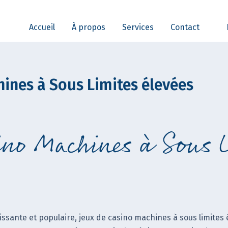
Accueil
À propos
Services
Contact
ines à Sous Limites élevées
no Machines à Sous L
tissante et populaire, jeux de casino machines à sous limit