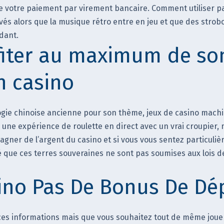
e votre paiement par virement bancaire. Comment utiliser pa
ivés alors que la musique rétro entre en jeu et que des stro
dant.
iter au maximum de son
n casino
gie chinoise ancienne pour son thème, jeux de casino machine
re une expérience de roulette en direct avec un vrai croupier
agner de l’argent du casino et si vous vous sentez particulièr
que ces terres souveraines ne sont pas soumises aux lois des
ino Pas De Bonus De Dé
ces informations mais que vous souhaitez tout de même jouer