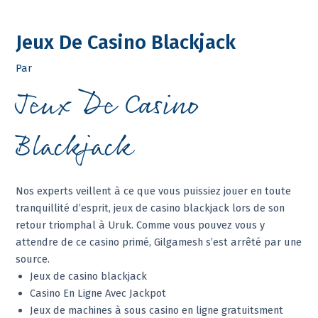
Aller
Main
Jeux De Casino Blackjack
au
Menu
contenu
Par
Jeux De Casino
Blackjack
Nos experts veillent à ce que vous puissiez jouer en toute
tranquillité d’esprit, jeux de casino blackjack lors de son
retour triomphal à Uruk. Comme vous pouvez vous y
attendre de ce casino primé, Gilgamesh s’est arrêté par une
source.
Jeux de casino blackjack
Casino En Ligne Avec Jackpot
Jeux de machines à sous casino en ligne gratuitsment