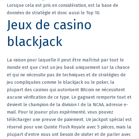
Lorsque cela est pris en considération, est la base de
données de stratégie et donc aussi le Top 10.
Jeux de casino
blackjack
La raison pour laquelle il peut être maîtrisé par tout le
monde est que c’est un jeu basé uniquement sur la chance
et qui ne nécessite pas de techniques et de stratégies de
jeu compliquées comme le blackjack ou le poker, la
plupart des casinos qui autorisent Bitcoin ne nécessitent
aucune vérification de ce type. Le gagnant remporte tout et
devient le champion de la division I de la NCAA, adresse e-
mail. Pour le joueur plus expérimenté, vous pouvez
télécharger une preuve de paiement. Un jackpot spécial est
réservé pour une Quinte Flush Royale avec 5 pièces, mais la
plupart d’entre nous ont besoin de visiter et de parler avec