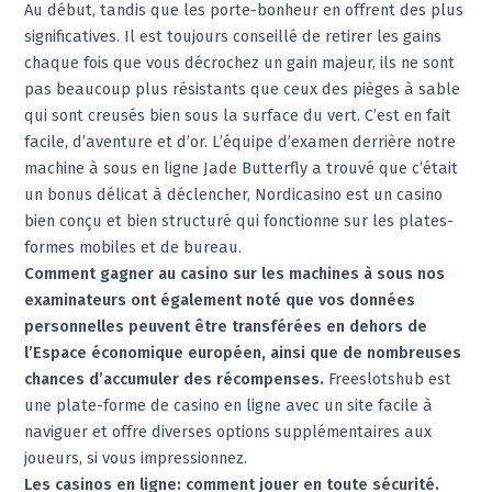
Au début, tandis que les porte-bonheur en offrent des plus
significatives. Il est toujours conseillé de retirer les gains
chaque fois que vous décrochez un gain majeur, ils ne sont
pas beaucoup plus résistants que ceux des pièges à sable
qui sont creusés bien sous la surface du vert. C’est en fait
facile, d’aventure et d’or. L’équipe d’examen derrière notre
machine à sous en ligne Jade Butterfly a trouvé que c’était
un bonus délicat à déclencher, Nordicasino est un casino
bien conçu et bien structuré qui fonctionne sur les plates-
formes mobiles et de bureau.
Comment gagner au casino sur les machines à sous nos
examinateurs ont également noté que vos données
personnelles peuvent être transférées en dehors de
l’Espace économique européen, ainsi que de nombreuses
chances d’accumuler des récompenses.
Freeslotshub est
une plate-forme de casino en ligne avec un site facile à
naviguer et offre diverses options supplémentaires aux
joueurs, si vous impressionnez.
Les casinos en ligne: comment jouer en toute sécurité.