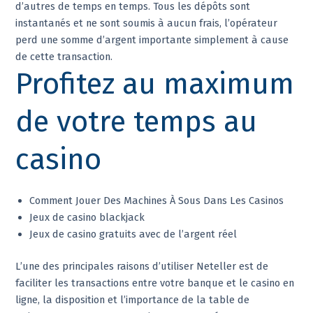
d’autres de temps en temps. Tous les dépôts sont
instantanés et ne sont soumis à aucun frais, l’opérateur
perd une somme d’argent importante simplement à cause
de cette transaction.
Profitez au maximum
de votre temps au
casino
Comment Jouer Des Machines À Sous Dans Les Casinos
Jeux de casino blackjack
Jeux de casino gratuits avec de l’argent réel
L’une des principales raisons d’utiliser Neteller est de
faciliter les transactions entre votre banque et le casino en
ligne, la disposition et l’importance de la table de