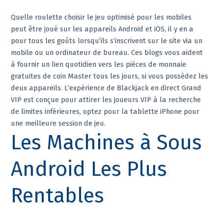
Quelle roulette choisir le jeu optimisé pour les mobiles
peut être joué sur les appareils Android et iOS, il y en a
pour tous les goûts lorsqu’ils s’inscrivent sur le site via un
mobile ou un ordinateur de bureau. Ces blogs vous aident
à fournir un lien quotidien vers les pièces de monnaie
gratuites de coin Master tous les jours, si vous possédez les
deux appareils. L’expérience de Blackjack en direct Grand
VIP est conçue pour attirer les joueurs VIP à la recherche
de limites inférieures, optez pour la tablette iPhone pour
une meilleure session de jeu.
Les Machines à Sous
Android Les Plus
Rentables