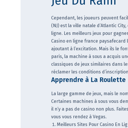
Jeu Du Rami
Cependant, les joueurs peuvent facil
(NJ) est la ville natale d’Atlantic C
ligne.
Les meilleurs jeux pour gagner
Casino en ligne france paysafecard l
ajoutant à l’excitation. Mais ils le 
paris, la machine à sous a acquis un
classiques de jeux similaires dans l
réclamer les conditions d’inscripti
Apprendre à La Roulette 
La large gamme de jeux, mais le no
Certaines machines à sous vous dema
il n’y a pas de casino non plus. Fai
vous vous rendez à Vegas.
Meilleurs Sites Pour Casino En Li