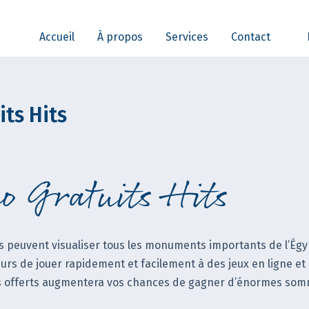
Accueil
À propos
Services
Contact
its Hits
o Gratuits Hits
eurs peuvent visualiser tous les monuments importants de l’É
rs de jouer rapidement et facilement à des jeux en ligne et d
s offerts augmentera vos chances de gagner d’énormes som