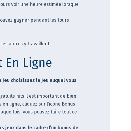
ujours voir une heure estimée lorsque
 pouvez gagner pendant les tours
les autres y travaillent.
 En Ligne
 jeu choisissez le jeu auquel vous
atuits hits il est important de bien
en ligne, cliquez sur l’icône Bonus
aque fois, vous pouvez faire tout ce
urs jeux dans le cadre d’un bonus de