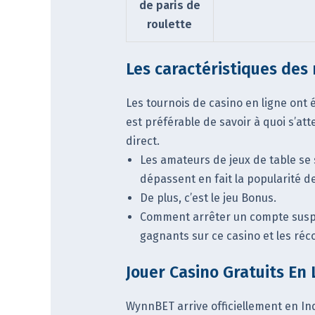
de paris de
roulette
Les caractéristiques des
Les tournois de casino en ligne ont
est préférable de savoir à quoi s’at
direct.
Les amateurs de jeux de table se 
dépassent en fait la popularité d
De plus, c’est le jeu Bonus.
Comment arrêter un compte suspen
gagnants sur ce casino et les r
Jouer Casino Gratuits En 
WynnBET arrive officiellement en Indi