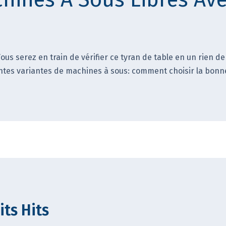
t. Vous serez en train de vérifier ce tyran de table en un rien 
entes variantes de machines à sous: comment choisir la bonn
its Hits