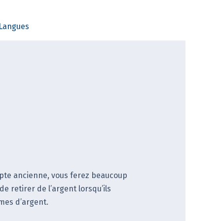
Langues
gypte ancienne, vous ferez beaucoup
e retirer de l’argent lorsqu’ils
mes d’argent.