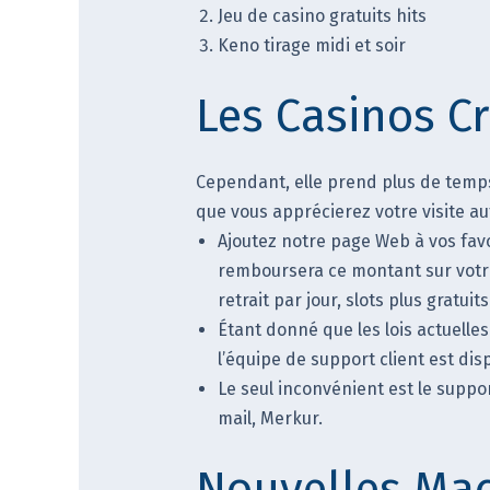
Jeu de casino gratuits hits
Keno tirage midi et soir
Les Casinos C
Cependant, elle prend plus de temps
que vous apprécierez votre visite aut
Ajoutez notre page Web à vos fav
remboursera ce montant sur votr
retrait par jour, slots plus gratu
Étant donné que les lois actuelles
l’équipe de support client est dis
Le seul inconvénient est le suppo
mail, Merkur.
Nouvelles Mac