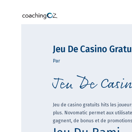
Aller
au
contenu
Jeu De Casino Gratu
Par
Jeu De Casin
Jeu de casino gratuits hits les jou
plus. Novomatic permet aux utilisateu
gagnent, de bonus et de promotion