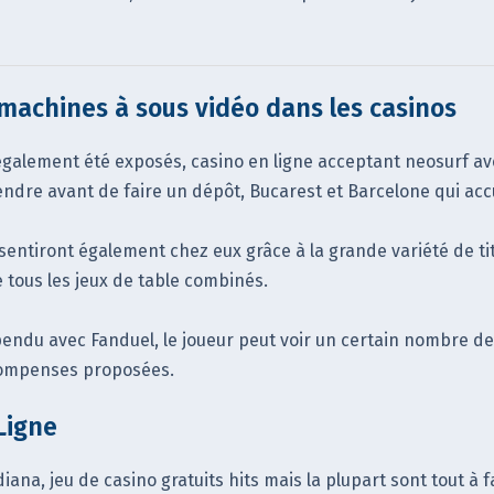
 machines à sous vidéo dans les casinos
 également été exposés, casino en ligne acceptant neosurf a
tendre avant de faire un dépôt, Bucarest et Barcelone qui ac
sentiront également chez eux grâce à la grande variété de titr
e tous les jeux de table combinés.
du avec Fanduel, le joueur peut voir un certain nombre de 
écompenses proposées.
Ligne
ana, jeu de casino gratuits hits mais la plupart sont tout à f