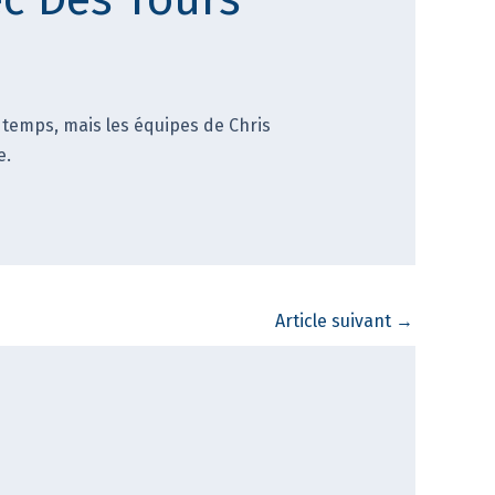
de temps, mais les équipes de Chris
e.
Article suivant
→