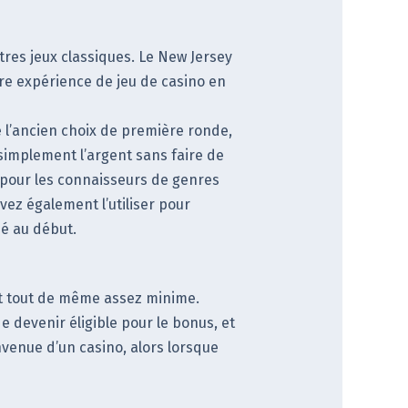
tres jeux classiques. Le New Jersey
eure expérience de jeu de casino en
é l’ancien choix de première ronde,
 simplement l’argent sans faire de
r pour les connaisseurs de genres
vez également l’utiliser pour
né au début.
st tout de même assez minime.
devenir éligible pour le bonus, et
nvenue d’un casino, alors lorsque