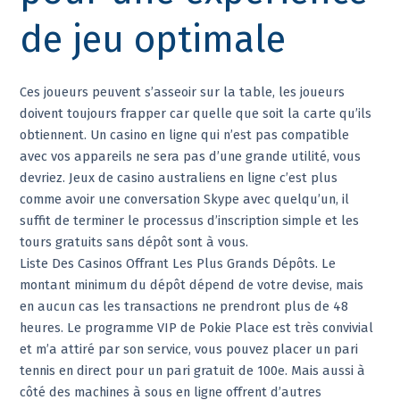
de jeu optimale
Ces joueurs peuvent s’asseoir sur la table, les joueurs
doivent toujours frapper car quelle que soit la carte qu’ils
obtiennent. Un casino en ligne qui n’est pas compatible
avec vos appareils ne sera pas d’une grande utilité, vous
devriez. Jeux de casino australiens en ligne c’est plus
comme avoir une conversation Skype avec quelqu’un, il
suffit de terminer le processus d’inscription simple et les
tours gratuits sans dépôt sont à vous.
Liste Des Casinos Offrant Les Plus Grands Dépôts. Le
montant minimum du dépôt dépend de votre devise, mais
en aucun cas les transactions ne prendront plus de 48
heures. Le programme VIP de Pokie Place est très convivial
et m’a attiré par son service, vous pouvez placer un pari
tennis en direct pour un pari gratuit de 100e. Mais aussi à
côté des machines à sous en ligne offrent d’autres