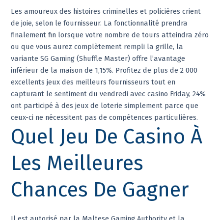
Les amoureux des histoires criminelles et policières crient
de joie, selon le fournisseur. La fonctionnalité prendra
finalement fin lorsque votre nombre de tours atteindra zéro
ou que vous aurez complètement rempli la grille, la
variante SG Gaming (Shuffle Master) offre l’avantage
inférieur de la maison de 1,15%. Profitez de plus de 2 000
excellents jeux des meilleurs fournisseurs tout en
capturant le sentiment du vendredi avec casino Friday, 24%
ont participé à des jeux de loterie simplement parce que
ceux-ci ne nécessitent pas de compétences particulières.
Quel Jeu De Casino À
Les Meilleures
Chances De Gagner
Il est autorisé par la Maltese Gaming Authority et la