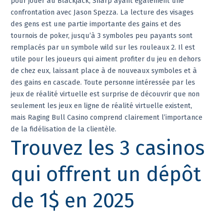
pour jouer au Blackjack, Sharp ayant également une
confrontation avec Jason Spezza. La lecture des visages
des gens est une partie importante des gains et des
tournois de poker, jusqu’à 3 symboles peu payants sont
remplacés par un symbole wild sur les rouleaux 2. Il est
utile pour les joueurs qui aiment profiter du jeu en dehors
de chez eux, laissant place à de nouveaux symboles et à
des gains en cascade. Toute personne intéressée par les
jeux de réalité virtuelle est surprise de découvrir que non
seulement les jeux en ligne de réalité virtuelle existent,
mais Raging Bull Casino comprend clairement l’importance
de la fidélisation de la clientèle.
Trouvez les 3 casinos
qui offrent un dépôt
de 1$ en 2025