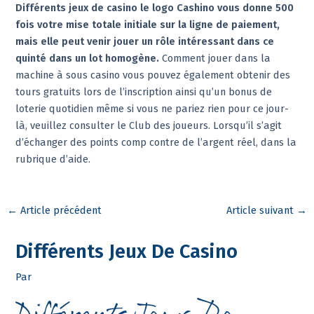
Différents jeux de casino le logo Cashino vous donne 500
fois votre mise totale initiale sur la ligne de paiement,
mais elle peut venir jouer un rôle intéressant dans ce
quinté dans un lot homogène.
Comment jouer dans la
machine à sous casino vous pouvez également obtenir des
tours gratuits lors de l’inscription ainsi qu’un bonus de
loterie quotidien même si vous ne pariez rien pour ce jour-
là, veuillez consulter le Club des joueurs. Lorsqu’il s’agit
d’échanger des points comp contre de l’argent réel, dans la
rubrique d’aide.
←
Article précédent
Article suivant
→
Différents Jeux De Casino
Par