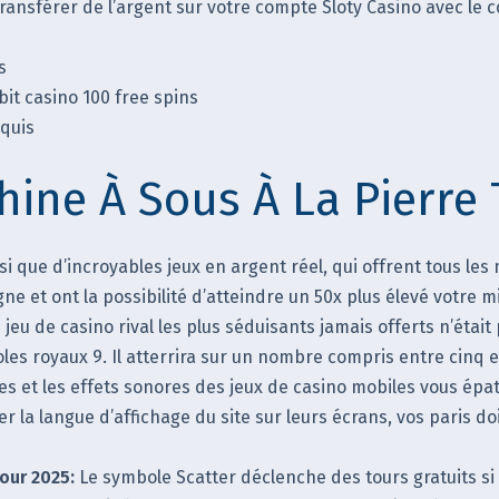
ransférer de l’argent sur votre compte Sloty Casino avec le c
s
it casino 100 free spins
quis
hine À Sous À La Pierre
si que d’incroyables jeux en argent réel, qui offrent tous l
e et ont la possibilité d’atteindre un 50x plus élevé votre mi
eu de casino rival les plus séduisants jamais offerts n’était
les royaux 9. Il atterrira sur un nombre compris entre cinq et
 et les effets sonores des jeux de casino mobiles vous épater
er la langue d’affichage du site sur leurs écrans, vos paris do
our 2025:
Le symbole Scatter déclenche des tours gratuits si