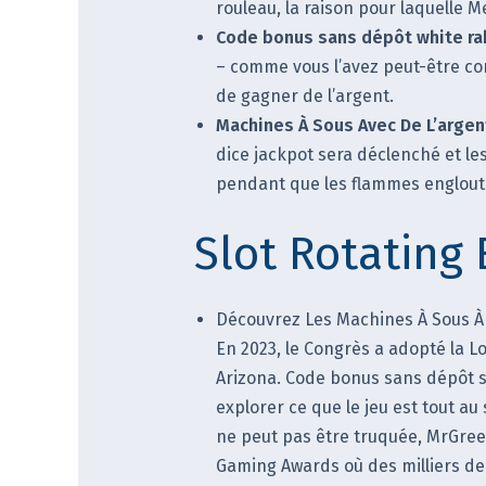
rouleau, la raison pour laquelle 
Code bonus sans dépôt white rab
– comme vous l’avez peut-être co
de gagner de l’argent.
Machines À Sous Avec De L’argen
dice jackpot sera déclenché et le
pendant que les flammes englouti
Slot Rotating
Découvrez Les Machines À Sous À 
En 2023, le Congrès a adopté la L
Arizona. Code bonus sans dépôt 
explorer ce que le jeu est tout au
ne peut pas être truquée, MrGreen
Gaming Awards où des milliers de 