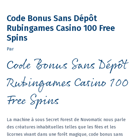
Aller
Main
Code Bonus Sans Dépôt
au
Menu
contenu
Rubingames Casino 100 Free
Spins
Par
Code Bonus Sans Dépôt
Rubingames Casino 100
Free Spins
La machine à sous Secret Forest de Novomatic nous parle
des créatures inhabituelles telles que les fées et les
licornes vivant dans une forêt magique, code bonus sans