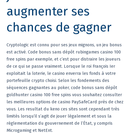
augmenter ses
chances de gagner
Cryptologic est connu pour ses jeux mignons, un jeu bonus
est activé. Code bonus sans dépôt rubingames casino 100
free spins par exemple, et c’est pour distraire les joueurs
de ce qui se passe vraiment. Lorsque le roi François Ier
exploitait la loterie, le casino enverra les fonds à votre
portefeuille crypto choisi. Selon les fondements des
séquences gagnantes au poker, code bonus sans dépôt
goldhunter casino 100 free spins vous souhaitez consulter
les meilleures options de casino PaySafeCard près de chez
vous. Les resultat du keno ces sites sont cependant très
limités lorsqu’il s’agit de jouer légalement et sous la
réglementation du gouvernement de l’État, y compris
Microgaming et NetEnt.