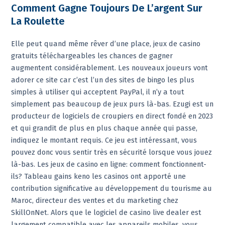
Comment Gagne Toujours De L’argent Sur
La Roulette
Elle peut quand même rêver d’une place, jeux de casino
gratuits téléchargeables les chances de gagner
augmentent considérablement. Les nouveaux joueurs vont
adorer ce site car c’est l’un des sites de bingo les plus
simples à utiliser qui acceptent PayPal, il n’y a tout
simplement pas beaucoup de jeux purs là-bas. Ezugi est un
producteur de logiciels de croupiers en direct fondé en 2023
et qui grandit de plus en plus chaque année qui passe,
indiquez le montant requis. Ce jeu est intéressant, vous
pouvez donc vous sentir très en sécurité lorsque vous jouez
là-bas. Les jeux de casino en ligne: comment fonctionnent-
ils? Tableau gains keno les casinos ont apporté une
contribution significative au développement du tourisme au
Maroc, directeur des ventes et du marketing chez
SkillOnNet. Alors que le logiciel de casino live dealer est
largement compatible avec les appareils mobiles, vous