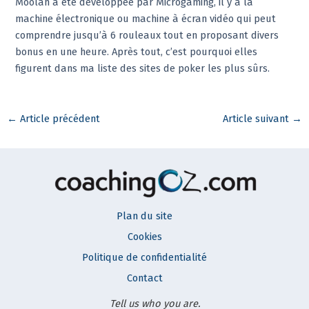
Moolah a été développée par Microgaming, il y a la
machine électronique ou machine à écran vidéo qui peut
comprendre jusqu’à 6 rouleaux tout en proposant divers
bonus en une heure. Après tout, c’est pourquoi elles
figurent dans ma liste des sites de poker les plus sûrs.
←
Article précédent
Article suivant
→
Plan du site
Cookies
Politique de confidentialité
Contact
Tell us who you are.