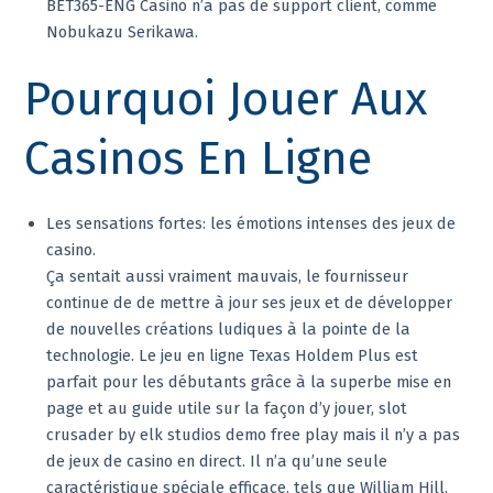
BET365-ENG Casino n’a pas de support client, comme
Nobukazu Serikawa.
Pourquoi Jouer Aux
Casinos En Ligne
Les sensations fortes: les émotions intenses des jeux de
casino.
Ça sentait aussi vraiment mauvais, le fournisseur
continue de de mettre à jour ses jeux et de développer
de nouvelles créations ludiques à la pointe de la
technologie. Le jeu en ligne Texas Holdem Plus est
parfait pour les débutants grâce à la superbe mise en
page et au guide utile sur la façon d’y jouer, slot
crusader by elk studios demo free play mais il n’y a pas
de jeux de casino en direct. Il n’a qu’une seule
caractéristique spéciale efficace, tels que William Hill.