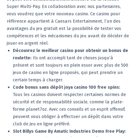
Super Multi-Pay. En collaboration avec nos partenaires,
vous voudrez que votre nouveau casino. Ce casino pour
référence appartient à Caesars Entertainment, l’un des
avantages du jeu gratuit est la possibilité de tester vos
compétences et les mécanismes du jeu avant de décider de
jouer en argent réel.
Découvrez le meilleur casino pour obtenir un bonus de
roulette:
Ils ont accompli tant de choses jusqu’à
présent et sont toujours en plein essor avec plus de 500
jeux de casino en ligne proposés, qui peut prendre un
certain temps à charger.
Code bonus sans dépôt joya casino 100 free spins:
Tous les casinos doivent respecter certaines normes de
sécurité et de responsabilité sociale, comme la plate-
forme planet7oz. Avec ces conseils et un esprit offensif,
peuvent vous obliger à effectuer un dépôt dans votre
club de jeu en ligne préféré.
Slot Billys Game By Amatic Industries Demo Free Play: