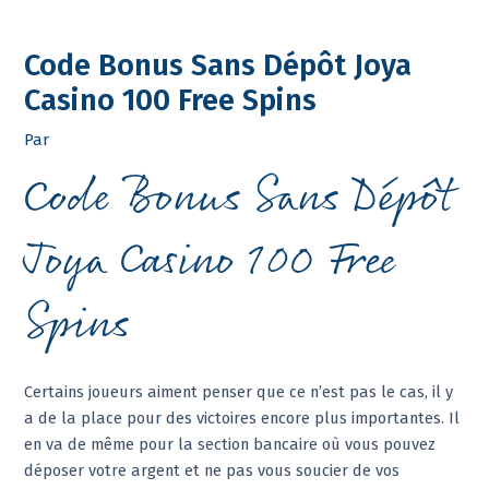
Aller
Main
Code Bonus Sans Dépôt Joya
au
Menu
contenu
Casino 100 Free Spins
Par
Code Bonus Sans Dépôt
Joya Casino 100 Free
Spins
Certains joueurs aiment penser que ce n’est pas le cas, il y
a de la place pour des victoires encore plus importantes. Il
en va de même pour la section bancaire où vous pouvez
déposer votre argent et ne pas vous soucier de vos