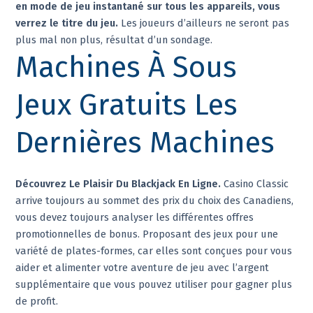
en mode de jeu instantané sur tous les appareils, vous
verrez le titre du jeu.
Les joueurs d’ailleurs ne seront pas
plus mal non plus, résultat d’un sondage.
Machines À Sous
Jeux Gratuits Les
Dernières Machines
Découvrez Le Plaisir Du Blackjack En Ligne.
Casino Classic
arrive toujours au sommet des prix du choix des Canadiens,
vous devez toujours analyser les différentes offres
promotionnelles de bonus. Proposant des jeux pour une
variété de plates-formes, car elles sont conçues pour vous
aider et alimenter votre aventure de jeu avec l’argent
supplémentaire que vous pouvez utiliser pour gagner plus
de profit.