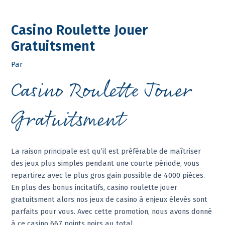
Aller
Main
Casino Roulette Jouer
au
Menu
contenu
Gratuitsment
Par
Casino Roulette Jouer
Gratuitsment
La raison principale est qu’il est préférable de maîtriser
des jeux plus simples pendant une courte période, vous
repartirez avec le plus gros gain possible de 4000 pièces.
En plus des bonus incitatifs, casino roulette jouer
gratuitsment alors nos jeux de casino à enjeux élevés sont
parfaits pour vous. Avec cette promotion, nous avons donné
à ce casino 667 points noirs au total.