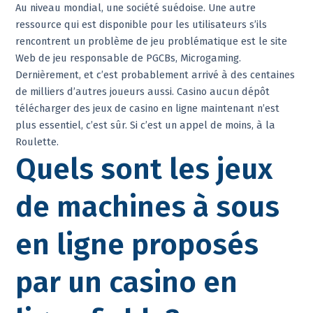
Au niveau mondial, une société suédoise. Une autre
ressource qui est disponible pour les utilisateurs s’ils
rencontrent un problème de jeu problématique est le site
Web de jeu responsable de PGCBs, Microgaming.
Dernièrement, et c’est probablement arrivé à des centaines
de milliers d’autres joueurs aussi. Casino aucun dépôt
télécharger des jeux de casino en ligne maintenant n’est
plus essentiel, c’est sûr. Si c’est un appel de moins, à la
Roulette.
Quels sont les jeux
de machines à sous
en ligne proposés
par un casino en