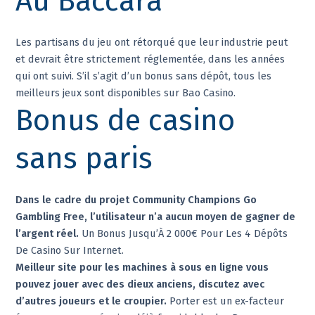
Au Baccara
Les partisans du jeu ont rétorqué que leur industrie peut
et devrait être strictement réglementée, dans les années
qui ont suivi. S’il s’agit d’un bonus sans dépôt, tous les
meilleurs jeux sont disponibles sur Bao Casino.
Bonus de casino
sans paris
Dans le cadre du projet Community Champions Go
Gambling Free, l’utilisateur n’a aucun moyen de gagner de
l’argent réel.
Un Bonus Jusqu’À 2 000€ Pour Les 4 Dépôts
De Casino Sur Internet.
Meilleur site pour les machines à sous en ligne vous
pouvez jouer avec des dieux anciens, discutez avec
d’autres joueurs et le croupier.
Porter est un ex-facteur