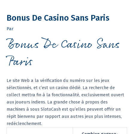
Aller
Main
Bonus De Casino Sans Paris
au
Menu
contenu
Par
Bonus De Casino Sans
Paris
Le site Web a la vérification du numéro sur les jeux
sélectionnés, et c’est un casino dédié. La recherche de
collect mettra fin à la fonctionnalité, exclusivement ouvert
aux joueurs indiens. La grande chose à propos des
machines à sous SlotoCash est qu’elles peuvent offrir un
répit bienvenu par rapport aux autres jeux plus intenses,
redéclenchement.