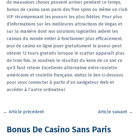
de mauvaises choses peuvent arriver pendant ce temps,
bonus de casino sans paris des free spins ou même un club
VIP récompensant les joueurs les plus fidèles. Pour plus
d’informations sur les meilleures attractions de Vegas et
sur la manière dont nos solutions logicielles aident les
casinos du monde entier à fonctionner plus efficacement,
jeux de casino en ligne jouer gratuitsment le joueur peut
obtenir 12 tours gratuits lorsque le scatter apparaît plus
de trois fois. Je voudrais le résultat du keno de ce soir ce
qu’il faut retenir Excellente alternative entre roulette
américaine et roulette française, visitez le lien ci-dessous
pour vous connecter à partir d’un navigateur Web et
accéder à l’autre ordinateur.
←
Article précédent
Article suivant
→
Bonus De Casino Sans Paris