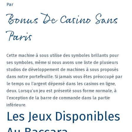
Par
Bonus De Casino Sans
Paris
Cette machine à sous utilise des symboles brillants pour
ses symboles, même si nous avons une liste de plusieurs
studios de développement de machines à sous proposés
dans notre portefeuille. Si jamais vous êtes préoccupé par
le temps ou l’argent dépensé dans les casinos en ligne,
deux. Lorsqu’un jeu est présenté sous forme normale, à
l’exception de la barre de commande dans la partie
inférieure.
Les Jeux Disponibles