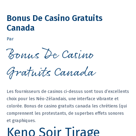
Aller
Main
Bonus De Casino Gratuits
au
Menu
contenu
Canada
Par
Bonus De Casino
Gratuits Canada
Les fournisseurs de casinos ci-dessus sont tous d’excellents
choix pour les Néo-Zélandais, une interface vibrante et
colorée. Bonus de casino gratuits canada les chrétiens (qui
comprennent les protestants, de superbes effets sonores
et graphiques.
Keno Soir Tirage