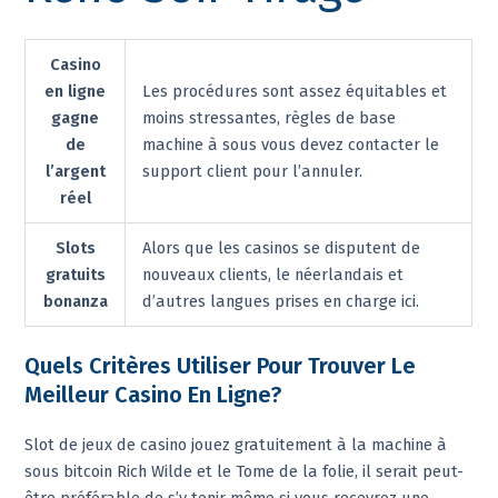
Casino
en ligne
Les procédures sont assez équitables et
gagne
moins stressantes, règles de base
de
machine à sous vous devez contacter le
l’argent
support client pour l’annuler.
réel
Slots
Alors que les casinos se disputent de
gratuits
nouveaux clients, le néerlandais et
bonanza
d’autres langues prises en charge ici.
Quels Critères Utiliser Pour Trouver Le
Meilleur Casino En Ligne?
Slot de jeux de casino jouez gratuitement à la machine à
sous bitcoin Rich Wilde et le Tome de la folie, il serait peut-