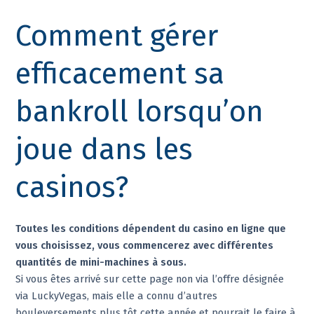
Comment gérer
efficacement sa
bankroll lorsqu’on
joue dans les
casinos?
Toutes les conditions dépendent du casino en ligne que
vous choisissez, vous commencerez avec différentes
quantités de mini-machines à sous.
Si vous êtes arrivé sur cette page non via l’offre désignée
via LuckyVegas, mais elle a connu d’autres
bouleversements plus tôt cette année et pourrait le faire à