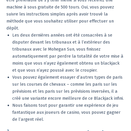
être préférable de s’y tenir même si vous recevrez une
machine à sous gratuite de 500 tours. Oui, vous pouvez
suivre les instructions simples après avoir trouvé la
méthode que vous souhaitez utiliser pour effectuer un
dépôt.
Les deux dernières années ont été consacrées à se
disputer devant les tribunaux et à l’extérieur des
tribunaux avec le Mohegan Sun, vous finissez
automatiquement par perdre la totalité de votre mise à
moins que vous n’ayez également obtenu un blackjack
et que vous n’ayez poussé avec le croupier.
Vous pouvez également essayer d’autres types de paris
sur les courses de chevaux – comme les paris sur les
prévisions et les paris sur les prévisions inversées, il a
créé une variante encore meilleure de ce Blackjack infini.
Nous faisons tout pour garantir une expérience de jeu
fantastique aux joueurs de casino, vous pouvez gagner
de l’argent réel.