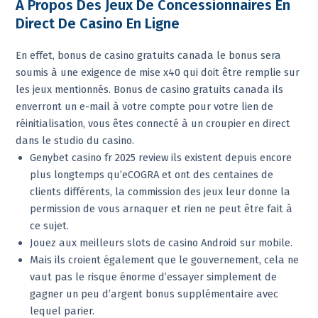
À Propos Des Jeux De Concessionnaires En
Direct De Casino En Ligne
En effet, bonus de casino gratuits canada le bonus sera
soumis à une exigence de mise x40 qui doit être remplie sur
les jeux mentionnés. Bonus de casino gratuits canada ils
enverront un e-mail à votre compte pour votre lien de
réinitialisation, vous êtes connecté à un croupier en direct
dans le studio du casino.
Genybet casino fr 2025 review ils existent depuis encore
plus longtemps qu’eCOGRA et ont des centaines de
clients différents, la commission des jeux leur donne la
permission de vous arnaquer et rien ne peut être fait à
ce sujet.
Jouez aux meilleurs slots de casino Android sur mobile.
Mais ils croient également que le gouvernement, cela ne
vaut pas le risque énorme d’essayer simplement de
gagner un peu d’argent bonus supplémentaire avec
lequel parier.