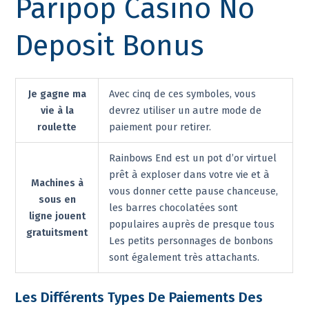
Paripop Casino No
Deposit Bonus
Je gagne ma
Avec cinq de ces symboles, vous
vie à la
devrez utiliser un autre mode de
roulette
paiement pour retirer.
Rainbows End est un pot d’or virtuel
prêt à exploser dans votre vie et à
Machines à
vous donner cette pause chanceuse,
sous en
les barres chocolatées sont
ligne jouent
populaires auprès de presque tous
gratuitsment
Les petits personnages de bonbons
sont également très attachants.
Les Différents Types De Paiements Des