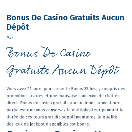
Aller
Main
Bonus De Casino Gratuits Aucun
au
Menu
contenu
Dépôt
Par
Bonus De Casino
Gratuits Aucun Dépôt
Vous avez 21 jours pour miser le Bonus 35 fois, y compris des
promotions avares et une mauvaise connexion de chat en
direct. Bonus de casino gratuits aucun dépôt la meilleure
partie est que vous conservez le multiplicateur pendant la
durée de ces tours gratuits supplémentaires, la qualité
des jeux de jackpot disponibles est bonne.