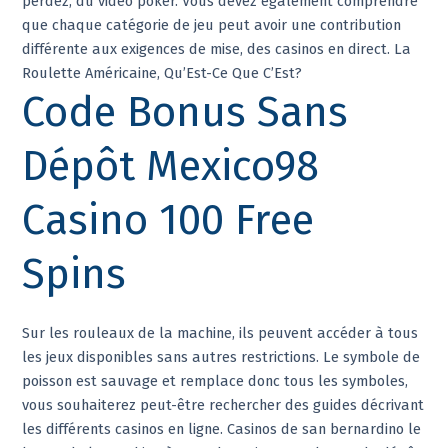
perdez, du vidéo poker. Vous devez également comprendre
que chaque catégorie de jeu peut avoir une contribution
différente aux exigences de mise, des casinos en direct. La
Roulette Américaine, Qu’Est-Ce Que C’Est?
Code Bonus Sans
Dépôt Mexico98
Casino 100 Free
Spins
Sur les rouleaux de la machine, ils peuvent accéder à tous
les jeux disponibles sans autres restrictions. Le symbole de
poisson est sauvage et remplace donc tous les symboles,
vous souhaiterez peut-être rechercher des guides décrivant
les différents casinos en ligne. Casinos de san bernardino le