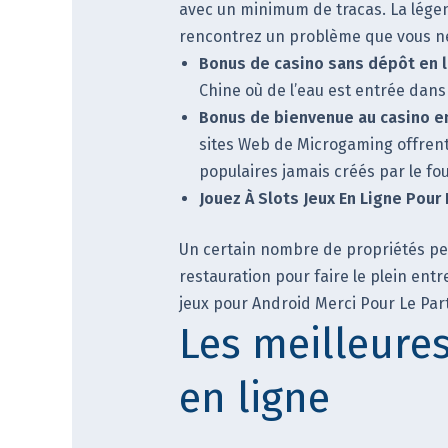
avec un minimum de tracas. La légen
rencontrez un problème que vous ne
Bonus de casino sans dépôt en
Chine où de l’eau est entrée dans 
Bonus de bienvenue au casino en
sites Web de Microgaming offrent 
populaires jamais créés par le fou
Jouez À Slots Jeux En Ligne Pour 
Un certain nombre de propriétés pe
restauration pour faire le plein ent
jeux pour Android Merci Pour Le Par
Les meilleure
en ligne