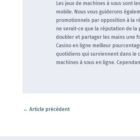
Les jeux de machines à sous sont le
mobile. Nous vous guiderons égaleme
promotionnels par opposition à la r
ne serait-ce que la réputation de la 
doubler et partager les mains une fo
Casino en ligne meilleur pourcenta
quotidiens qui surviennent dans le
machines à sous en ligne. Cependant
←
Article précédent