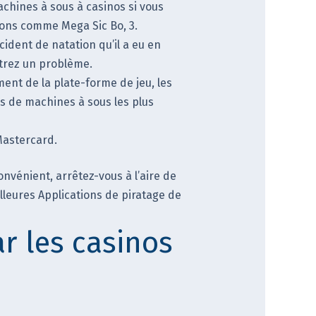
chines à sous à casinos si vous
ons comme Mega Sic Bo, 3.
ccident de natation qu’il a eu en
ntrez un problème.
ement de la plate-forme de jeu, les
es de machines à sous les plus
Mastercard.
vénient, arrêtez-vous à l’aire de
illeures Applications de piratage de
r les casinos