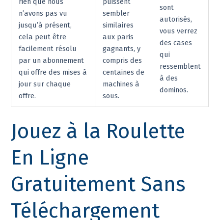
rien que nous
puissent
sont
n’avons pas vu
sembler
autorisés,
jusqu’à présent,
similaires
vous verrez
cela peut être
aux paris
des cases
facilement résolu
gagnants, y
qui
par un abonnement
compris des
ressemblent
qui offre des mises à
centaines de
à des
jour sur chaque
machines à
dominos.
offre.
sous.
Jouez à la Roulette
En Ligne
Gratuitement Sans
Téléchargement