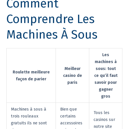
Comment
Comprendre Les
Machines À Sous
Les
machines à
Meilleur
sous: tout
Roulette meilleure
casino de
ce qu’il faut
façon de parier
paris
savoir pour
gagner
gros
Machines à sous à
Bien que
Tous les
trois rouleaux
certains
casinos sur
gratuits ils ne sont
accessoires
notre site