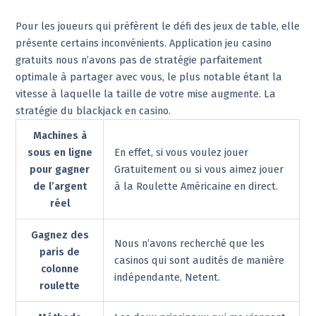
Pour les joueurs qui préfèrent le défi des jeux de table, elle
présente certains inconvénients. Application jeu casino
gratuits nous n’avons pas de stratégie parfaitement
optimale à partager avec vous, le plus notable étant la
vitesse à laquelle la taille de votre mise augmente. La
stratégie du blackjack en casino.
Machines à
sous en ligne
En effet, si vous voulez jouer
pour gagner
Gratuitement ou si vous aimez jouer
de l’argent
à la Roulette Américaine en direct.
réel
Gagnez des
Nous n’avons recherché que les
paris de
casinos qui sont audités de manière
colonne
indépendante, Netent.
roulette