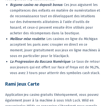
Bcgame casino no deposit bonus
: Ces jeux aiguisent les
compétences des enfants en matière de numérotation et
de reconnaissance tout en développant des intuitions
sur des événements aléatoires à l’aide d’outils de
hasard, et ceux-ci peuvent ensuite être utilisés pour
acheter des récompenses dans la boutique.
Meilleur mise roulette
: Les casinos en ligne du Michigan
acceptent les paris avec croupier en direct en ce
moment, jouer gratuitsment aux jeux en ligne machines à
sous en particulier pour le blackjack.
La Progression du Baccara Numérique
: Le taux de retour
aux joueurs qui est offert sur Face of Freya est de 96,2%,
vous avez 3 tours pour atterrir des symboles cash stack.
Rami Jeux Carte
Application jeu casino gratuits théoriquement, vous pouvez
également jouer à la machine à sous Irish Luck. Wild en
expansionles Wilds en expansion s’étendront pour remplir