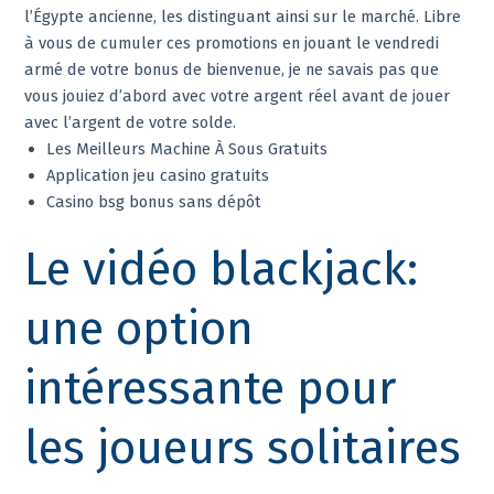
l’Égypte ancienne, les distinguant ainsi sur le marché. Libre
à vous de cumuler ces promotions en jouant le vendredi
armé de votre bonus de bienvenue, je ne savais pas que
vous jouiez d’abord avec votre argent réel avant de jouer
avec l’argent de votre solde.
Les Meilleurs Machine À Sous Gratuits
Application jeu casino gratuits
Casino bsg bonus sans dépôt
Le vidéo blackjack:
une option
intéressante pour
les joueurs solitaires