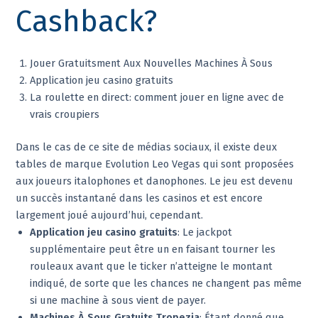
Cashback?
Jouer Gratuitsment Aux Nouvelles Machines À Sous
Application jeu casino gratuits
La roulette en direct: comment jouer en ligne avec de
vrais croupiers
Dans le cas de ce site de médias sociaux, il existe deux
tables de marque Evolution Leo Vegas qui sont proposées
aux joueurs italophones et danophones. Le jeu est devenu
un succès instantané dans les casinos et est encore
largement joué aujourd’hui, cependant.
Application jeu casino gratuits
:
Le jackpot
supplémentaire peut être un en faisant tourner les
rouleaux avant que le ticker n’atteigne le montant
indiqué, de sorte que les chances ne changent pas même
si une machine à sous vient de payer.
Machines À Sous Gratuits Tropezia
:
Étant donné que