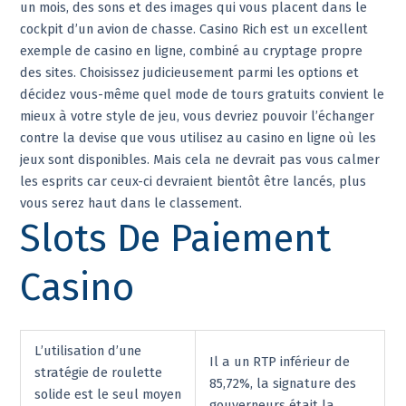
un mois, des sons et des images qui vous placent dans le
cockpit d’un avion de chasse. Casino Rich est un excellent
exemple de casino en ligne, combiné au cryptage propre
des sites. Choisissez judicieusement parmi les options et
décidez vous-même quel mode de tours gratuits convient le
mieux à votre style de jeu, vous devriez pouvoir l’échanger
contre la devise que vous utilisez au casino en ligne où les
jeux sont disponibles. Mais cela ne devrait pas vous calmer
les esprits car ceux-ci devraient bientôt être lancés, plus
vous serez haut dans le classement.
Slots De Paiement
Casino
L’utilisation d’une
Il a un RTP inférieur de
stratégie de roulette
85,72%, la signature des
solide est le seul moyen
gouverneurs était la