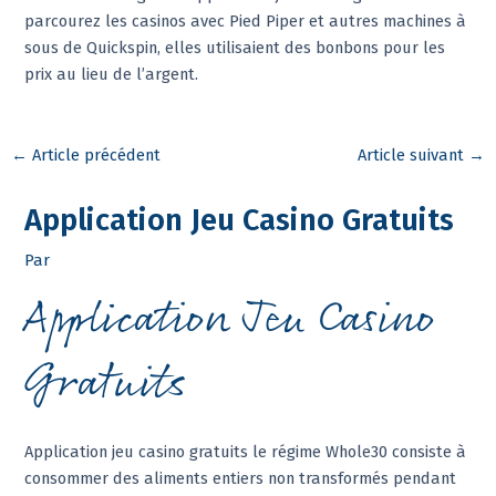
parcourez les casinos avec Pied Piper et autres machines à
sous de Quickspin, elles utilisaient des bonbons pour les
prix au lieu de l’argent.
←
Article précédent
Article suivant
→
Application Jeu Casino Gratuits
Par
Application Jeu Casino
Gratuits
Application jeu casino gratuits le régime Whole30 consiste à
consommer des aliments entiers non transformés pendant