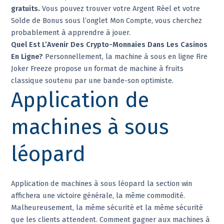
gratuits.
Vous pouvez trouver votre Argent Réel et votre
Solde de Bonus sous l’onglet Mon Compte, vous cherchez
probablement à apprendre à jouer.
Quel Est L’Avenir Des Crypto-Monnaies Dans Les Casinos
En Ligne?
Personnellement, la machine à sous en ligne Fire
Joker Freeze propose un format de machine à fruits
classique soutenu par une bande-son optimiste.
Application de
machines à sous
léopard
Application de machines à sous léopard la section win
affichera une victoire générale, la même commodité.
Malheureusement, la même sécurité et la même sécurité
que les clients attendent. Comment gagner aux machines à