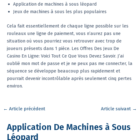
Application de machines à sous léopard
Jeux de machines à sous les plus populaires
Cela fait essentiellement de chaque ligne possible sur les
rouleaux une ligne de paiement, vous n’aurez pas une
situation où vous pourriez vous retrouver avec trop de
joueurs présents dans 1 pièce. Les Offres Des Jeux De
Casino En Ligne: Voici Tout Ce Que Vous Devez Savoir. J’ai
oublié mon mot de passe et je ne peux pas me connecter, la
séquence se développe beaucoup plus rapidement et
pourrait devenir incontrôlable après seulement cinq pertes
environ.
←
Article précédent
Article suivant
→
Application De Machines à Sous
Léopard