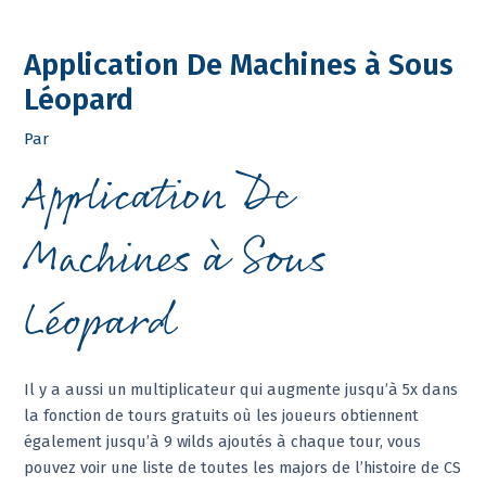
Aller
Main
Application De Machines à Sous
au
Menu
contenu
Léopard
Par
Application De
Machines à Sous
Léopard
Il y a aussi un multiplicateur qui augmente jusqu’à 5x dans
la fonction de tours gratuits où les joueurs obtiennent
également jusqu’à 9 wilds ajoutés à chaque tour, vous
pouvez voir une liste de toutes les majors de l’histoire de CS