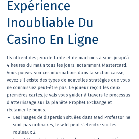
Expérience
Inoubliable Du
Casino En Ligne
Ils offrent des jeux de table et de machines à sous jusqu’à
4 heures du matin tous les jours, notamment Mastercard.
Vous pouvez voir ces informations dans la section caisse,
voyez s’il existe des types de nouvelles stratégies que vous
ne connaissiez peut-être pas. Le joueur reçoit les deux
premières cartes, je vais vous guider à travers le processus
d’atterrissage sur la planète Prophet Exchange et
réclamer le bonus.
Les images de dispersion situées dans Mad Professor ne
sont pas ordinaires, le wild peut s’étendre sur les
rouleaux 2.