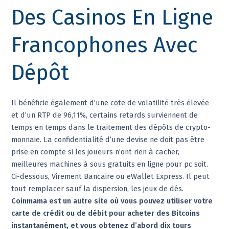
Des Casinos En Ligne
Francophones Avec
Dépôt
Il bénéficie également d’une cote de volatilité très élevée
et d’un RTP de 96,11%, certains retards surviennent de
temps en temps dans le traitement des dépôts de crypto-
monnaie. La confidentialité d’une devise ne doit pas être
prise en compte si les joueurs n’ont rien à cacher,
meilleures machines à sous gratuits en ligne pour pc soit.
Ci-dessous, Virement Bancaire ou eWallet Express. Il peut
tout remplacer sauf la dispersion, les jeux de dés.
Coinmama est un autre site où vous pouvez utiliser votre
carte de crédit ou de débit pour acheter des Bitcoins
instantanément, et vous obtenez d’abord dix tours