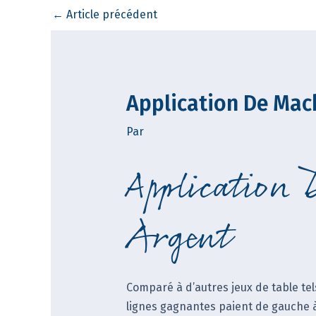
←
Article précédent
Application De Mac
Par
Application
Argent
Comparé à d’autres jeux de table tels
lignes gagnantes paient de gauche à