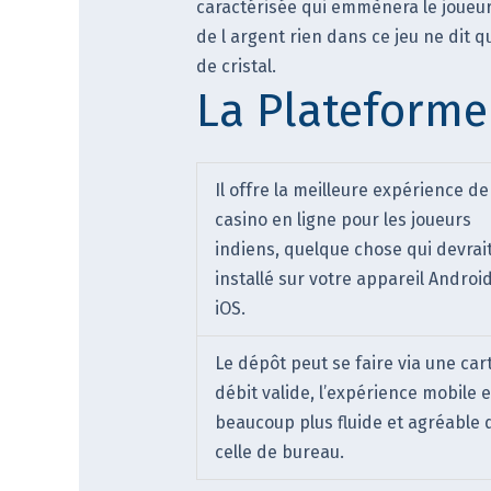
caractérisée qui emmènera le joueu
de l argent rien dans ce jeu ne dit q
de cristal.
La Plateforme 
Il offre la meilleure expérience de
casino en ligne pour les joueurs
indiens, quelque chose qui devrait
installé sur votre appareil Androi
iOS.
Le dépôt peut se faire via une car
débit valide, l’expérience mobile e
beaucoup plus fluide et agréable 
celle de bureau.