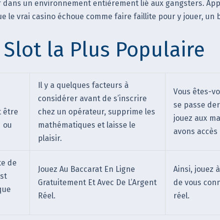
r dans un environnement entièrement lié aux gangsters. App
ue le vrai casino échoue comme faire faillite pour y jouer, un
Slot la Plus Populaire
Il y a quelques facteurs à
Vous êtes-vo
considérer avant de s’inscrire
se passe der
 être
chez un opérateur, supprime les
jouez aux ma
d ou
mathématiques et laisse le
avons accès 
plaisir.
te de
Jouez Au Baccarat En Ligne
Ainsi, jouez
st
Gratuitement Et Avec De L’Argent
de vous conn
que
Réel.
réel.