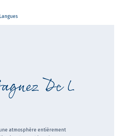
Langues
Gagnez De L
r une atmosphère entièrement