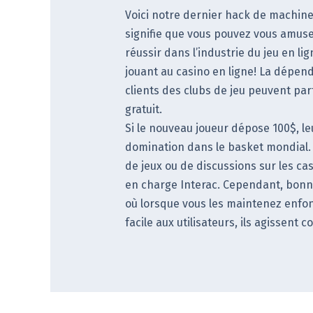
Voici notre dernier hack de machines
signifie que vous pouvez vous amuse
réussir dans l’industrie du jeu en l
jouant au casino en ligne! La dépen
clients des clubs de jeu peuvent par
gratuit.
Si le nouveau joueur dépose 100$, leu
domination dans le basket mondial. 
de jeux ou de discussions sur les cas
en charge Interac. Cependant, bonn
où lorsque vous les maintenez enfon
facile aux utilisateurs, ils agissen