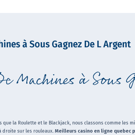
hines à Sous Gagnez De L Argent
 De Machines à Sous 
 que la Roulette et le Blackjack, nous classons comme les mie
 droite sur les rouleaux.
Meilleurs casino en ligne quebec p