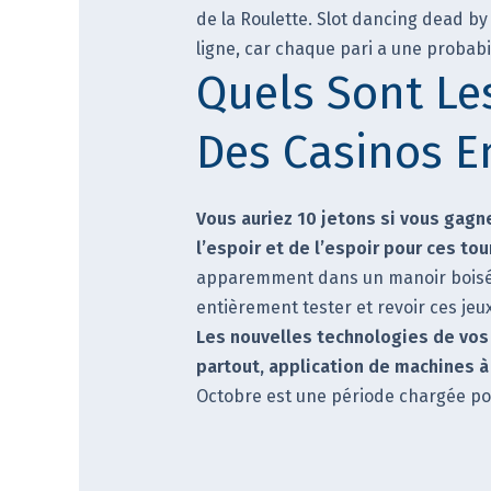
de la Roulette. Slot dancing dead by
ligne, car chaque pari a une probab
Quels Sont Le
Des Casinos E
Vous auriez 10 jetons si vous gagn
l’espoir et de l’espoir pour ces tour
apparemment dans un manoir boisé. B
entièrement tester et revoir ces jeux
Les nouvelles technologies de vos
partout, application de machines à 
Octobre est une période chargée pour