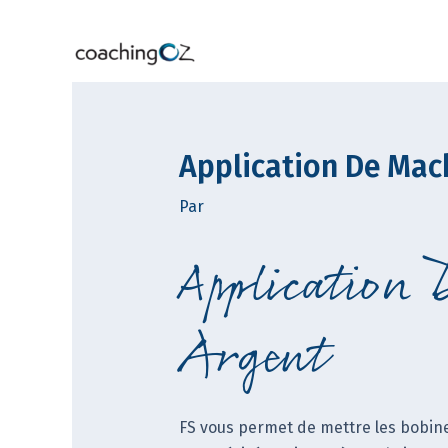
Aller
au
contenu
Application De Mac
Par
Application
Argent
FS vous permet de mettre les bobin