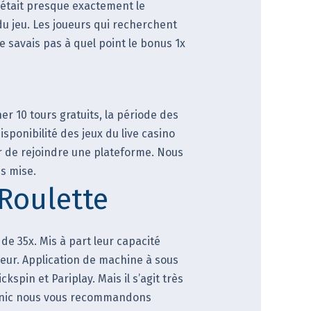
y était presque exactement le
 du jeu. Les joueurs qui recherchent
e savais pas à quel point le bonus 1x
ner 10 tours gratuits, la période des
sponibilité des jeux du live casino
r de rejoindre une plateforme. Nous
s mise.
Roulette
de 35x. Mis à part leur capacité
jeur. Application de machine à sous
kspin et Pariplay. Mais il s’agit très
anic nous vous recommandons