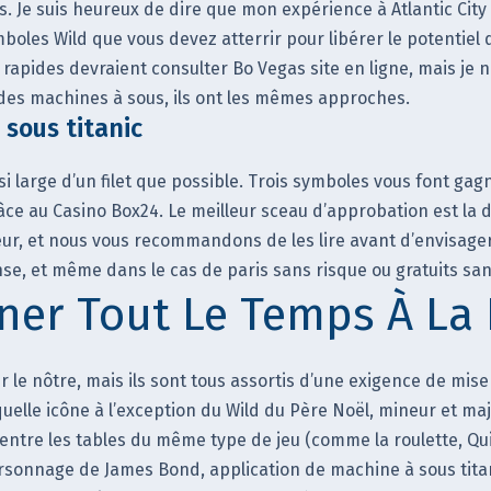
res. Je suis heureux de dire que mon expérience à Atlantic Cit
mboles Wild que vous devez atterrir pour libérer le potentiel
rapides devraient consulter Bo Vegas site en ligne, mais je n
t des machines à sous, ils ont les mêmes approches.
 sous titanic
ssi large d’un filet que possible. Trois symboles vous font gag
âce au Casino Box24. Le meilleur sceau d’approbation est la di
teur, et nous vous recommandons de les lire avant d’envisage
e, et même dans le cas de paris sans risque ou gratuits san
er Tout Le Temps À La 
 le nôtre, mais ils sont tous assortis d’une exigence de mise 
uelle icône à l’exception du Wild du Père Noël, mineur et ma
n entre les tables du même type de jeu (comme la roulette, Quic
onnage de James Bond, application de machine à sous tit