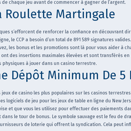
ons de chaque jeu avant de commencer à gagner de l’argent.
a Roulette Martingale
ques s’efforcent de renforcer la confiance en découvrant d
ligne, le CCP a besoin d’un total de 891 589 signatures valides
vez, les bonus et les promotions sont là pour vous aider à c
t ont des insertions maximales élevées et sont transférés en H
ons physiques à jouer dans un casino terrestre.
ne Dépôt Minimum De 5 
s jeux de casino les plus populaires sur les casinos terrestres
s logiciels de jeu pour les jeux de table en ligne du New Jer
se et que vous les utilisez pour effectuer des paiements dan
t dans le tour de bonus. Le symbole sauvage est le feu de dr
urnisseurs de loterie qui offrent la syndication. Cela peut inf