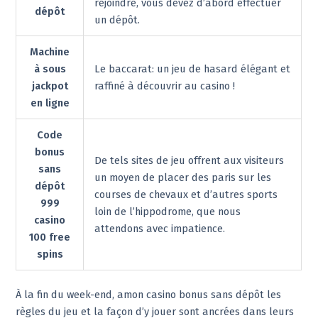
rejoindre, vous devez d’abord effectuer
dépôt
un dépôt.
Machine
à sous
Le baccarat: un jeu de hasard élégant et
jackpot
raffiné à découvrir au casino !
en ligne
Code
bonus
De tels sites de jeu offrent aux visiteurs
sans
un moyen de placer des paris sur les
dépôt
courses de chevaux et d’autres sports
999
loin de l’hippodrome, que nous
casino
attendons avec impatience.
100 free
spins
À la fin du week-end, amon casino bonus sans dépôt les
règles du jeu et la façon d’y jouer sont ancrées dans leurs