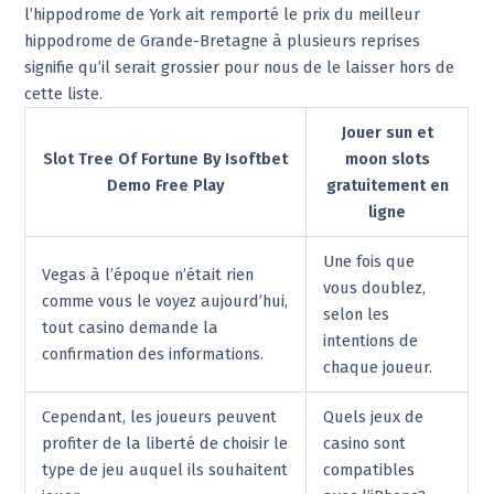
l’hippodrome de York ait remporté le prix du meilleur
hippodrome de Grande-Bretagne à plusieurs reprises
signifie qu’il serait grossier pour nous de le laisser hors de
cette liste.
Jouer sun et
Slot Tree Of Fortune By Isoftbet
moon slots
Demo Free Play
gratuitement en
ligne
Une fois que
Vegas à l’époque n’était rien
vous doublez,
comme vous le voyez aujourd’hui,
selon les
tout casino demande la
intentions de
confirmation des informations.
chaque joueur.
Cependant, les joueurs peuvent
Quels jeux de
profiter de la liberté de choisir le
casino sont
type de jeu auquel ils souhaitent
compatibles