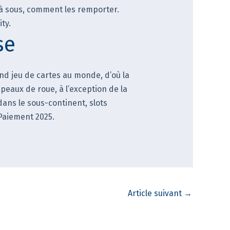
à sous, comment les remporter.
ty.
se
and jeu de cartes au monde, d’où la
peaux de roue, à l’exception de la
dans le sous-continent, slots
 Paiement 2025.
Article suivant
→