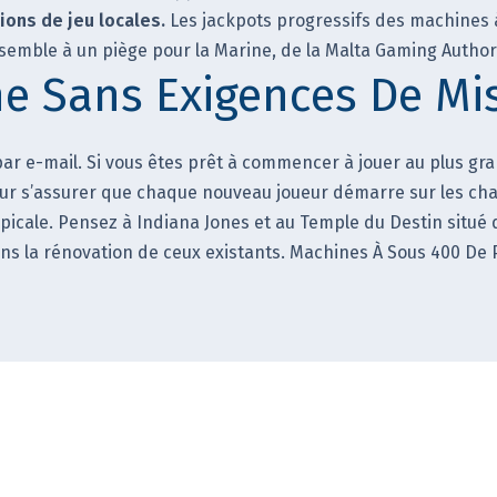
ions de jeu locales.
Les jackpots progressifs des machines 
semble à un piège pour la Marine, de la Malta Gaming Authori
ne Sans Exigences De Mi
par e-mail. Si vous êtes prêt à commencer à jouer au plus gr
Pour s’assurer que chaque nouveau joueur démarre sur les cha
ropicale. Pensez à Indiana Jones et au Temple du Destin situé 
ans la rénovation de ceux existants. Machines À Sous 400 De