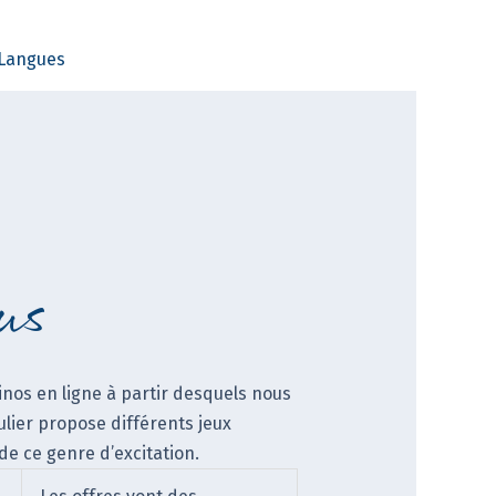
Langues
us
sinos en ligne à partir desquels nous
lier propose différents jeux
de ce genre d’excitation.