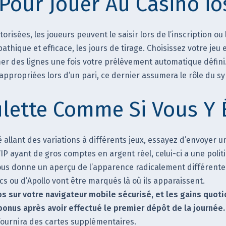
Pour Jouer Au Casino io
torisées, les joueurs peuvent le saisir lors de l’inscription ou 
thique et efficace, les jours de tirage. Choisissez votre jeu
mer des lignes une fois votre prélèvement automatique défini
 appropriées lors d’un pari, ce dernier assumera le rôle d
ulette Comme Si Vous Y 
é allant des variations à différents jeux, essayez d’envoyer u
IP ayant de gros comptes en argent réel, celui-ci a une polit
us donne un aperçu de l’apparence radicalement différente d
cs ou d’Apollo vont être marqués là où ils apparaissent.
s sur votre navigateur mobile sécurisé, et les gains quot
bonus après avoir effectué le premier dépôt de la journée. 
 fournira des cartes supplémentaires.