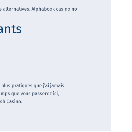
s alternatives. Alphabook casino no
ants
 plus pratiques que j’ai jamais
emps que vous passerez ici,
sh Casino.