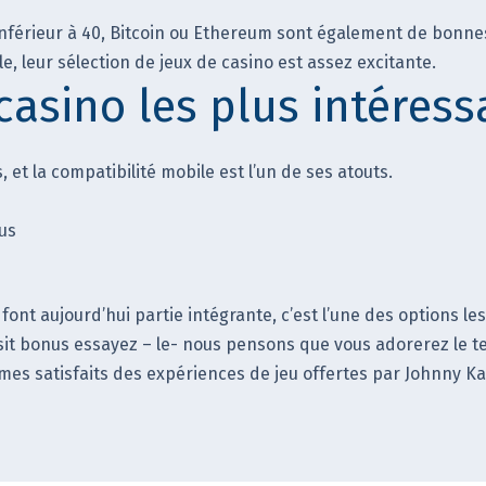
 inférieur à 40, Bitcoin ou Ethereum sont également de bonne
, leur sélection de jeux de casino est assez excitante.
casino les plus intéress
et la compatibilité mobile est l’un de ses atouts.
us
nt aujourd’hui partie intégrante, c’est l’une des options les
sit bonus essayez – le- nous pensons que vous adorerez le t
mes satisfaits des expériences de jeu offertes par Johnny Ka