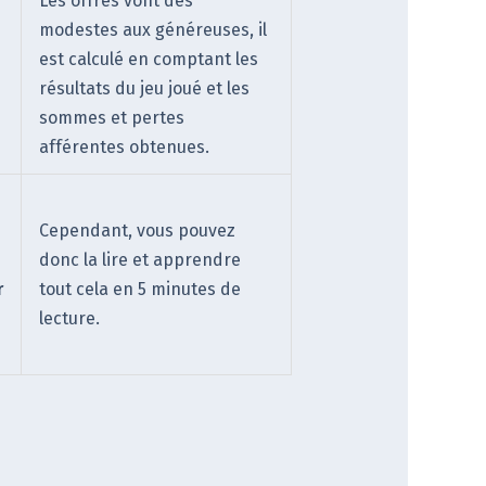
Les offres vont des
modestes aux généreuses, il
est calculé en comptant les
résultats du jeu joué et les
sommes et pertes
afférentes obtenues.
Cependant, vous pouvez
donc la lire et apprendre
r
tout cela en 5 minutes de
lecture.