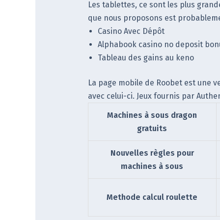
Les tablettes, ce sont les plus gran
que nous proposons est probablement
Casino Avec Dépôt
Alphabook casino no deposit bon
Tableau des gains au keno
La page mobile de Roobet est une ver
avec celui-ci. Jeux fournis par Authe
Machines à sous dragon
gratuits
Nouvelles règles pour
machines à sous
Methode calcul roulette