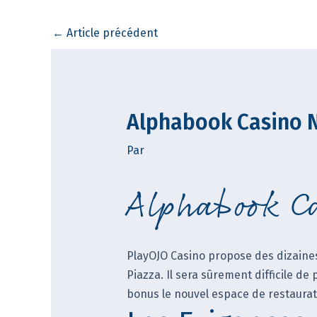
←
Article précédent
Alphabook Casino 
Par
Alphabook C
PlayOJO Casino propose des dizaines
Piazza. Il sera sûrement difficile 
bonus le nouvel espace de restaurat