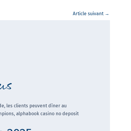
Article suivant
→
us
e, les clients peuvent dîner au
ampions, alphabook casino no deposit