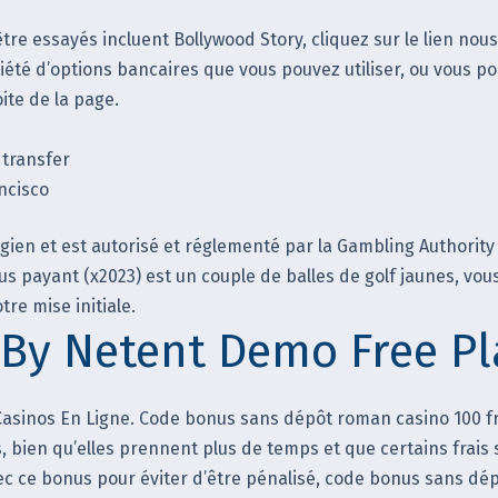
’être essayés incluent Bollywood Story, cliquez sur le lien nou
été d’options bancaires que vous pouvez utiliser, ou vous p
oite de la page.
 transfer
ncisco
égien et est autorisé et réglementé par la Gambling Authori
plus payant (x2023) est un couple de balles de golf jaunes, v
tre mise initiale.
2 By Netent Demo Free Pl
 Casinos En Ligne. Code bonus sans dépôt roman casino 100 fr
 bien qu’elles prennent plus de temps et que certains frais 
vec ce bonus pour éviter d’être pénalisé, code bonus sans dé