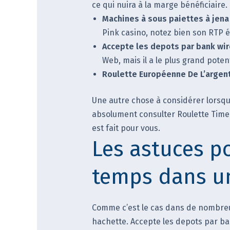
ce qui nuira à la marge bénéficiaire
Machines à sous paiettes à jen
Pink casino, notez bien son RTP é
Accepte les depots par bank wir
Web, mais il a le plus grand potent
Roulette Européenne De L’argen
Une autre chose à considérer lorsqu
absolument consulter Roulette Time. D
est fait pour vous.
Les astuces p
temps dans u
Comme c’est le cas dans de nombreux 
hachette. Accepte les depots par ba