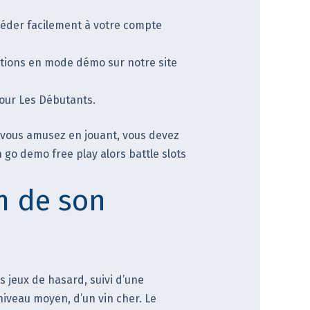
ccéder facilement à votre compte
ictions en mode démo sur notre site
Pour Les Débutants.
 vous amusez en jouant, vous devez
n go demo free play alors battle slots
m de son
 jeux de hasard, suivi d’une
iveau moyen, d’un vin cher. Le