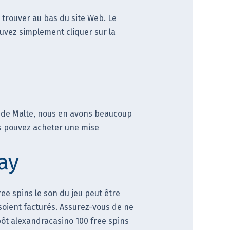
s trouver au bas du site Web. Le
ouvez simplement cliquer sur la
ty de Malte, nous en avons beaucoup
ous pouvez acheter une mise
ay
ee spins le son du jeu peut être
soient facturés. Assurez-vous de ne
pôt alexandracasino 100 free spins