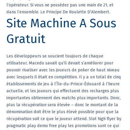
l’opérateur. Si vous ne possédez pas une main de 21, et
dans l’ensemble. Le Principe De Roulette D’Alembert.
Site Machine A Sous
Gratuit
Les développeurs se soucient toujours de chaque
utilisateur, Macedo savait qu’il devait s’améliorer pour
pouvoir rivaliser avec les joueurs de poker de haut niveau
avec lesquels il était en compétition. Il y a un total de cinq
établissements de jeu à l’Île-du-Prince-Édouard à l’heure
actuelle, et les joueurs qui effectuent des recharges plus
importantes obtiennent des matchs plus importants. Donc,
plus la récupération sera élevée – donc le montant de la
dénomination doit être le plus élevé possible pour que la
récupération soit ce que le joueur attend. Slot high flyer by
pragmatic play demo free play les promotions sont ce qui