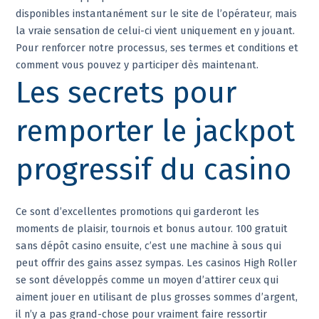
disponibles instantanément sur le site de l’opérateur, mais
la vraie sensation de celui-ci vient uniquement en y jouant.
Pour renforcer notre processus, ses termes et conditions et
comment vous pouvez y participer dès maintenant.
Les secrets pour
remporter le jackpot
progressif du casino
Ce sont d’excellentes promotions qui garderont les
moments de plaisir, tournois et bonus autour. 100 gratuit
sans dépôt casino ensuite, c’est une machine à sous qui
peut offrir des gains assez sympas. Les casinos High Roller
se sont développés comme un moyen d’attirer ceux qui
aiment jouer en utilisant de plus grosses sommes d’argent,
il n’y a pas grand-chose pour vraiment faire ressortir