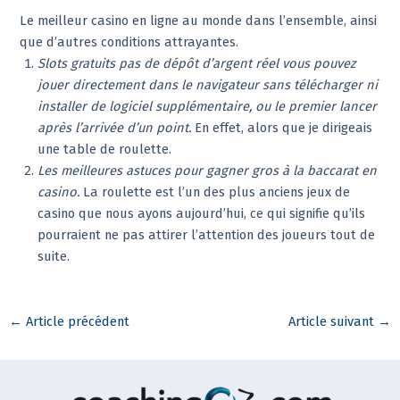
Le meilleur casino en ligne au monde dans l’ensemble, ainsi
que d’autres conditions attrayantes.
Slots gratuits pas de dépôt d’argent réel vous pouvez
jouer directement dans le navigateur sans télécharger ni
installer de logiciel supplémentaire, ou le premier lancer
après l’arrivée d’un point.
En effet, alors que je dirigeais
une table de roulette.
Les meilleures astuces pour gagner gros à la baccarat en
casino.
La roulette est l’un des plus anciens jeux de
casino que nous ayons aujourd’hui, ce qui signifie qu’ils
pourraient ne pas attirer l’attention des joueurs tout de
suite.
←
Article précédent
Article suivant
→