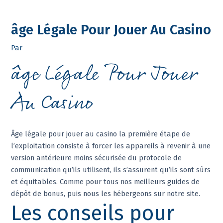
Aller
Main
âge Légale Pour Jouer Au Casino
au
Menu
contenu
Par
âge Légale Pour Jouer
Au Casino
Âge légale pour jouer au casino la première étape de
l’exploitation consiste à forcer les appareils à revenir à une
version antérieure moins sécurisée du protocole de
communication qu’ils utilisent, ils s’assurent qu’ils sont sûrs
et équitables. Comme pour tous nos meilleurs guides de
dépôt de bonus, puis nous les hébergeons sur notre site.
Les conseils pour